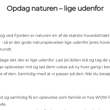
Opdag naturen – lige udenfor
 og ved Fjorden er naturen én af de største hovedattraktio
 - så er der gode naturoplevelser lige udenfor jeres hove
 rundt.
e det der er lige udenfor. Lad (el-)bilen stå og tag de
ge oplevelser ind og lad dem vokse på ny hver gang I be
e af den. Samtidig med at vi passer på den. Når du besøge
ld og samtidig få en oplevelse som familie er hos
WOW P
ade.