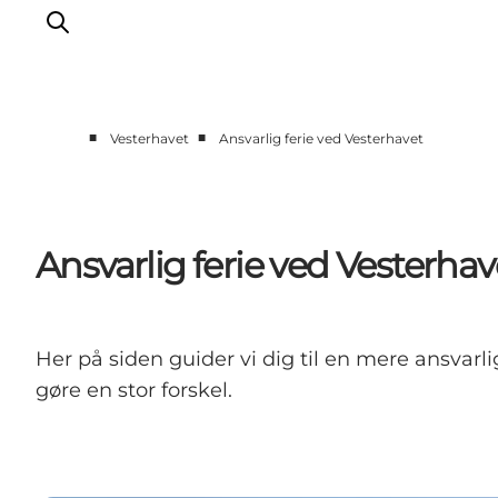
■
■
Vesterhavet
Ansvarlig ferie ved Vesterhavet
Det sker
Oplevelser
Vores Byer
Ansvarlig ferie ved Vesterhav
Mad & Overnatning
Køb billet
Planlæg din ferie
Her på siden guider vi dig til en mere ansvarli
gøre en stor forskel.