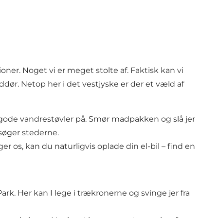
ner. Noget vi er meget stolte af. Faktisk kan vi
ddør. Netop her i det vestjyske er der et væld af
 gode vandrestøvler på. Smør madpakken og slå jer
søger stederne.
r os, kan du naturligvis oplade din el-bil – find en
ark
. Her kan I lege i trækronerne og svinge jer fra