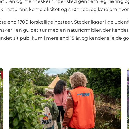
 naturen og mennesker finder sted gennem leg, læring o
blik i naturens kompleksitet og skønhed, og lære om hvo
dre end 1700 forskellige hostaer. Steder ligger lige ude
Ønsker I en guidet tur med en naturformidler, der kend
bundet sit publikum i mere end 15 år, og kender alle de g
nd
Naturkraft