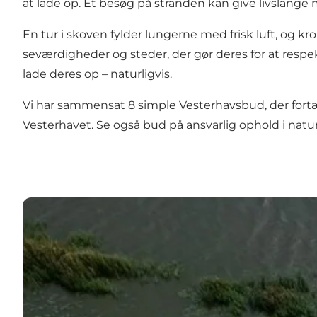
at lade op. Et besøg på
stranden
kan give livslange 
En tur i skoven fylder lungerne med frisk luft, og kr
seværdigheder og steder, der gør deres for at respe
lade deres op – naturligvis.
Vi har sammensat
8 simple Vesterhavsbud,
der fort
Vesterhavet. Se også
bud på ansvarlig ophold i natu