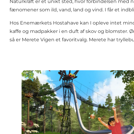
Naturkraft
er et unikt sted, hvor forbindelsen med
fænomener som ild, vand, land og vind. I får et ind
Hos
Enemærkets Hostahave
kan I opleve intet min
kaffe og madpakker i en duft af skov og blomster. 
så er
Merete Vigen
et favoritvalg. Merete har trylle
WOW PARK Skjern - forlystelsespark i Vestjylla