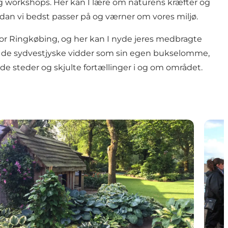
g workshops. Her kan I lære om naturens kræfter og
rdan vi bedst passer på og værner om vores miljø.
nfor Ringkøbing, og her kan I nyde jeres medbragte
er de sydvestjyske vidder som sin egen bukselomme,
ode steder og skjulte fortællinger i og om området.
Enemærkets Hostahave
Meret