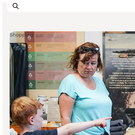
Shopping
Det sker
Oplevelser
Vores Byer
Mad & Overnatning
Køb billet
Planlæg din ferie