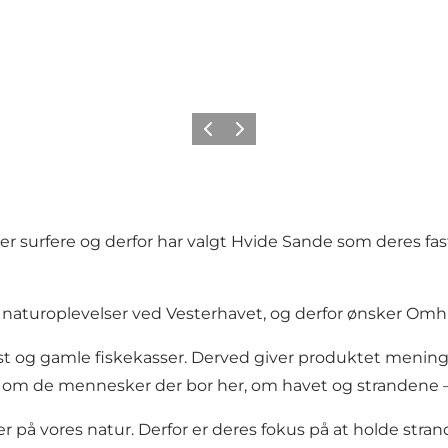
Forrige
Næste
er surfere og derfor har valgt Hvide Sande som deres fa
uroplevelser ved Vesterhavet, og derfor ønsker Omhu: at 
 og gamle fiskekasser. Derved giver produktet mening, og
, om de mennesker der bor her, om havet og strandene – 
ser på vores natur. Derfor er deres fokus på at holde st