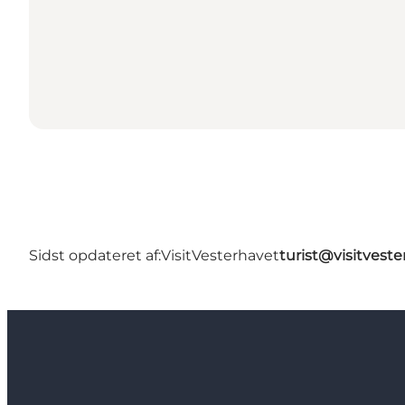
Sidst opdateret af:
VisitVesterhavet
turist@visitveste