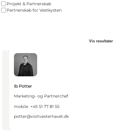
Projekt & Partnerskab
Direktør
Partnerskab for Vestkysten
mobile
+45 22 34 82 92
majken@visitvesterhavet.dk
Vis resultater
Ib Potter - Marketing- og Partnerchef
Ib Potter
Marketing- og Partnerchef
mobile
+45 51 77 81 55
potter@visitvesterhavet.dk