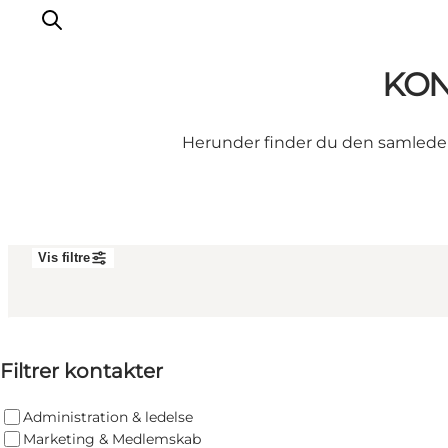
KON
Herunder finder du den samlede st
Det sker
Oplevelser
Vores Byer
Mad & Overnatning
Vis filtre
Køb billet
Planlæg din ferie
Majken Graver - Direktør
Filtrer kontakter
Administration & ledelse
Marketing & Medlemskab
Majken Graver