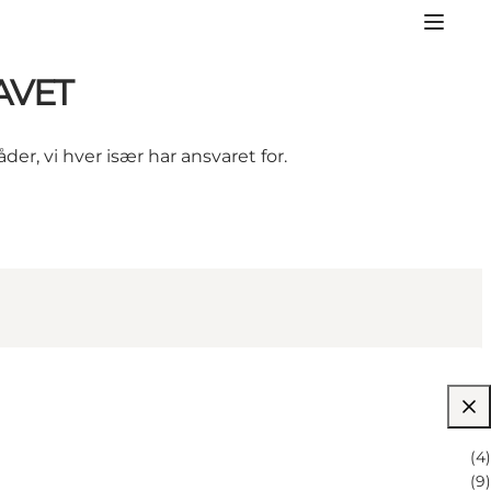
AVET
er, vi hver især har ansvaret for.
(
4
)
(
9
)