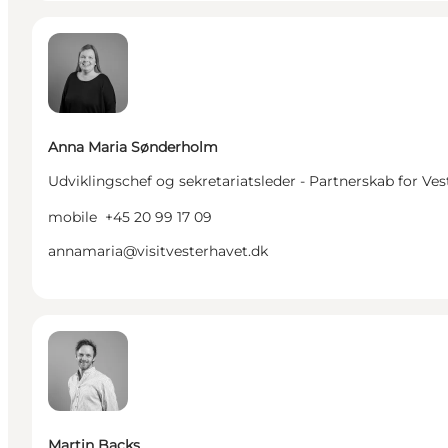
Anna Maria Sønderholm - Udviklingschef og sekretar
Anna Maria Sønderholm
Udviklingschef og sekretariatsleder - Partnerskab for Ve
mobile
+45 20 99 17 09
annamaria@visitvesterhavet.dk
Martin Backs - Projektleder (bæredygtighed) - Mark
Martin Backs