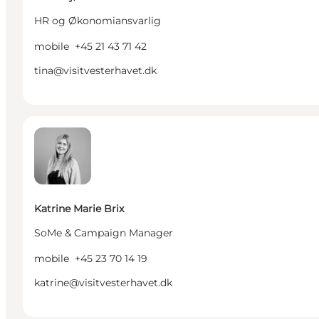
HR og Økonomiansvarlig
mobile
+45 21 43 71 42
tina@visitvesterhavet.dk
Katrine Marie Brix - SoMe & Campaign Manager
Katrine Marie Brix
SoMe & Campaign Manager
mobile
+45 23 70 14 19
katrine@visitvesterhavet.dk