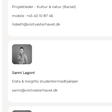
Projektleder - Kultur & natur (Barsel)
mobile
+45 40 10 87 46
lisbeth@visitvesterhavet.dk
Sanni Lagoni - Data & Insights studentermedhjælpe
Sanni Lagoni
Data & Insights studentermedhjælper
sanni@visitvesterhavet.dk
Cecilie Lykkegaard Nielsen - Senior Projektleder