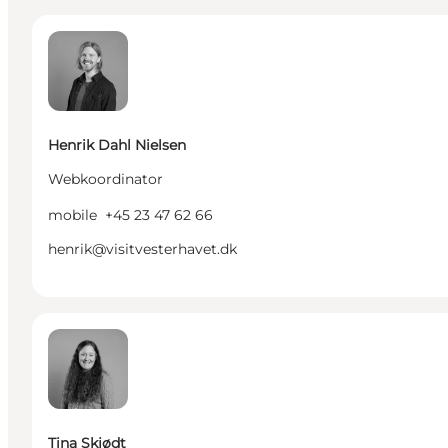
Henrik Dahl Nielsen - Webkoordinator
Henrik Dahl Nielsen
Webkoordinator
mobile
+45 23 47 62 66
henrik@visitvesterhavet.dk
Tina Skjødt - HR og Økonomiansvarlig
Tina Skjødt