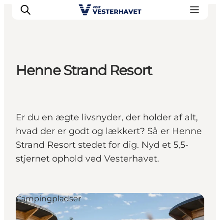
Henne Strand Resort
Det sker
Oplevelser
Vores Byer
Er du en ægte livsnyder, der holder af alt,
Mad & Overnatning
hvad der er godt og lækkert? Så er Henne
Køb billet
Strand Resort stedet for dig. Nyd et 5,5-
Planlæg din ferie
stjernet ophold ved Vesterhavet.
Campingpladser