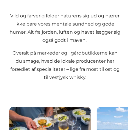
Vild og farverig folder naturens sig ud og nærer
ikke bare vores mentale sundhed og gode
humør. Alt fra jorden, luften og havet lægger sig
også godt i maven.
Overalt på markeder og i gårdbutikkerne kan
du smage, hvad de
lokale producenter
har
forædlet af specialiteter – lige fra
most
til
ost
og
til
vestjysk whisky
.
Spis godt
Find overnatn