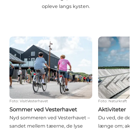
opleve langs kysten.
Sommer ved Vesterhavet
Aktiviteter
Foto
:
VisitVesterhavet
Foto
:
Naturkraft
Sommer ved Vesterhavet
Aktiviteter
Nyd sommeren ved Vesterhavet –
Du ved, de der
sandet mellem tæerne, de lyse
længe om; akti