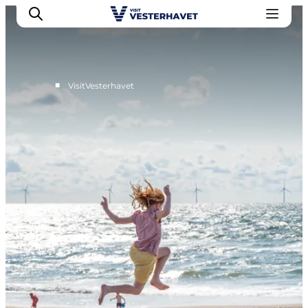
■
VisitVesterhavet
Det sker
Oplevelser
Vores Byer
Mad & Overnatning
Køb billet
Planlæg din ferie