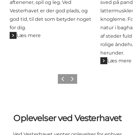
aftenener, spil og leg. Ved
sved på pande
Vesterhavet er der god plads, og
lattermusklerne
god tid, til det som betyder noget
knoglerne. Fo
for dig.
natur i baghav
Læs mere
af steder fuld 
rolige åndehul
herunder.
Læs mere
Forrige
Næste
Oplevelser ved Vesterhavet
Ved Vesterhavet venter oplevelser for enhver