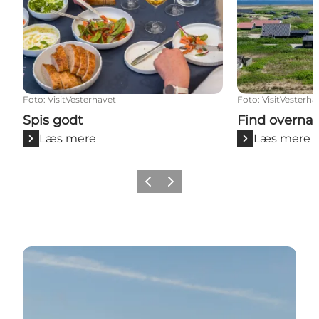
Foto
:
VisitVesterhavet
Foto
:
VisitVesterha
Spis godt
Find overna
Læs mere
Læs mere
Forrige
Næste
Dagsture fyldt med oplevelser