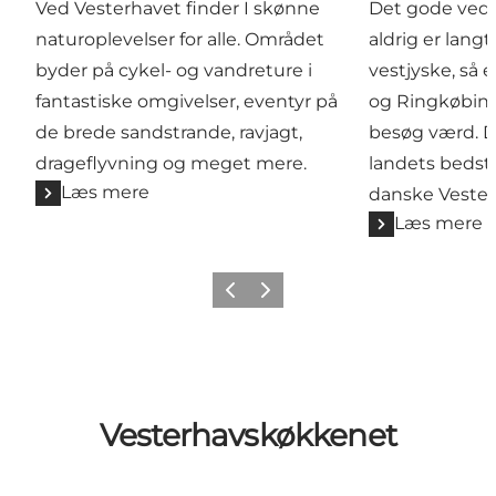
Ved Vesterhavet finder I skønne
Det gode ved 
naturoplevelser for alle. Området
aldrig er langt
byder på cykel- og vandreture i
vestjyske, så 
fantastiske omgivelser, eventyr på
og Ringkøbing
de brede sandstrande, ravjagt,
besøg værd. D
drageflyvning og meget mere.
landets bedste
Læs mere
danske Vester
Læs mere
Forrige
Næste
Vesterhavskøkkenet