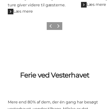
Læs mere
ture giver videre til gæsterne.
Læs mere
Forrige
Næste
Ferie ved Vesterhavet
Mere end 80% af dem, der én gang har besøgt
vesterhavet, vender tilbage. Måske er det