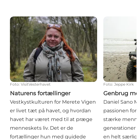
Naturens fortællinger
Genbrug med
Foto
:
VisitVesterhavet
Foto
:
Jeppe Kirk
Naturens fortællinger
Genbrug m
Vestkystkulturen for Merete Vigen
Daniel Sano Mi
er livet tæt på havet, og hvordan
passionen for
havet har været med til at præge
stærke mennes
menneskets liv. Det er de
generationer 
fortællinger hun med guidede
en helt særlig