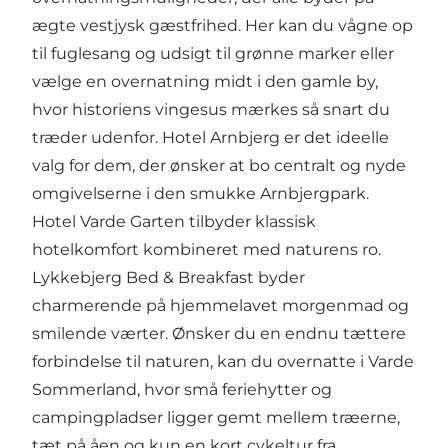
ægte vestjysk gæstfrihed. Her kan du vågne op
til fuglesang og udsigt til grønne marker eller
vælge en overnatning midt i den gamle by,
hvor historiens vingesus mærkes så snart du
træder udenfor.
Hotel Arnbjerg
er det ideelle
valg for dem, der ønsker at bo centralt og nyde
omgivelserne i den smukke Arnbjergpark.
Hotel Varde Garten
tilbyder klassisk
hotelkomfort kombineret med naturens ro.
Lykkebjerg Bed & Breakfast
byder
charmerende på hjemmelavet morgenmad og
smilende værter. Ønsker du en endnu tættere
forbindelse til naturen, kan du overnatte i
Varde
Sommerland
, hvor små feriehytter og
campingpladser ligger gemt mellem træerne,
tæt på åen og kun en kort cykeltur fra