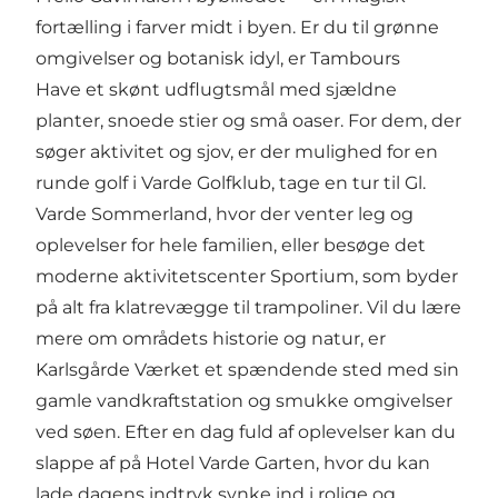
fortælling i farver midt i byen. Er du til grønne
omgivelser og botanisk idyl, er
Tambours
Have
et skønt udflugtsmål med sjældne
planter, snoede stier og små oaser. For dem, der
søger aktivitet og sjov, er der mulighed for en
runde golf i
Varde Golfklub
, tage en tur til
Gl.
Varde Sommerland
, hvor der venter leg og
oplevelser for hele familien, eller besøge det
moderne aktivitetscenter
Sportium
, som byder
på alt fra klatrevægge til trampoliner. Vil du lære
mere om områdets historie og natur, er
Karlsgårde Værket
et spændende sted med sin
gamle vandkraftstation og smukke omgivelser
ved søen. Efter en dag fuld af oplevelser kan du
slappe af på
Hotel Varde Garten
, hvor du kan
lade dagens indtryk synke ind i rolige og