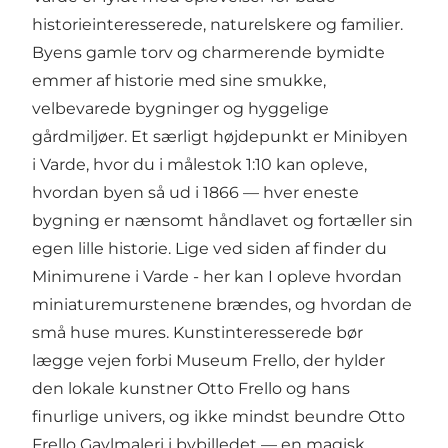
historieinteresserede, naturelskere og familier.
Byens gamle torv og charmerende bymidte
emmer af historie med sine smukke,
velbevarede bygninger og hyggelige
gårdmiljøer. Et særligt højdepunkt er
Minibyen
i Varde
, hvor du i målestok 1:10 kan opleve,
hvordan byen så ud i 1866 — hver eneste
bygning er nænsomt håndlavet og fortæller sin
egen lille historie. Lige ved siden af finder du
Minimurene i Varde
- her kan I opleve hvordan
miniaturemurstenene brændes, og hvordan de
små huse mures. Kunstinteresserede bør
lægge vejen forbi
Museum Frello
, der hylder
den lokale kunstner Otto Frello og hans
finurlige univers, og ikke mindst beundre
Otto
Frello Gavlmaleri
i bybilledet — en magisk