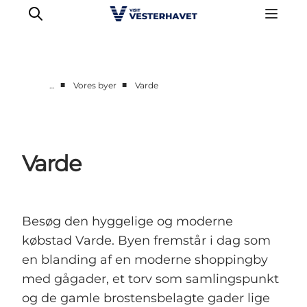
■
■
…
Vores byer
Varde
Det sker
Oplevelser
Vores Byer
Varde
Mad & Overnatning
Køb billet
Planlæg din ferie
Besøg den hyggelige og moderne
købstad Varde. Byen fremstår i dag som
en blanding af en moderne shoppingby
med gågader, et torv som samlingspunkt
og de gamle brostensbelagte gader lige