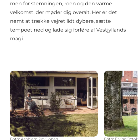
men for stemningen, roen og den varme
velkomst, der møder dig overalt. Her er det
nemt at trække vejret lidt dybere, sætte
tempoet ned og lade sig forføre af Vestjyllands
magi.
Overnatning i Varde
Aktiviteter & a
Foto
:
Arnbjerg Pavillonen
Foto
:
FlyingOctob