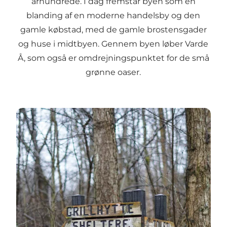
århundrede. I dag fremstår byen som en
blanding af en moderne handelsby og den
gamle købstad, med de gamle brostensgader
og huse i midtbyen. Gennem byen løber Varde
Å, som også er omdrejningspunktet for de små
grønne oaser.
Varde er porten til "Eventyrets Land"