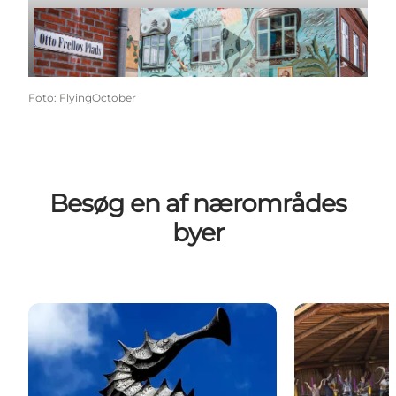
Afspil video
Foto
:
FlyingOctober
Besøg en af nærområdes
byer
Ølgod
Skovlund & A