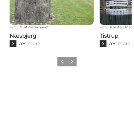
Foto
:
VisitVesterhavet
Foto
:
Karsten Mad
Næsbjerg
Tistrup
Læs mere
Læs mere
Forrige
Næste
Social Media