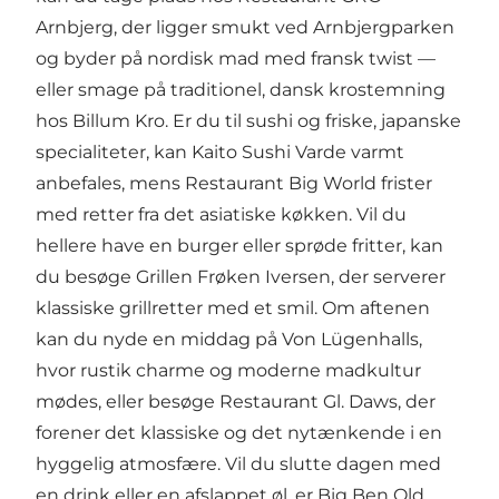
Arnbjerg
, der ligger smukt ved Arnbjergparken
og byder på nordisk mad med fransk twist —
eller smage på traditionel, dansk krostemning
hos
Billum Kro
. Er du til sushi og friske, japanske
specialiteter, kan
Kaito Sushi Varde
varmt
anbefales, mens
Restaurant Big World
frister
med retter fra det asiatiske køkken. Vil du
hellere have en burger eller sprøde fritter, kan
du besøge
Grillen Frøken Iversen
, der serverer
klassiske grillretter med et smil. Om aftenen
kan du nyde en middag på
Von Lügenhalls
,
hvor rustik charme og moderne madkultur
mødes, eller besøge
Restaurant Gl. Daws
, der
forener det klassiske og det nytænkende i en
hyggelig atmosfære. Vil du slutte dagen med
en drink eller en afslappet øl, er
Big Ben Old