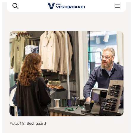
Shopping
Det sker
Oplevelser
Vores Byer
Mad & Overnatning
Køb billet
Planlæg din ferie
Foto
:
Mr. Bechgaard