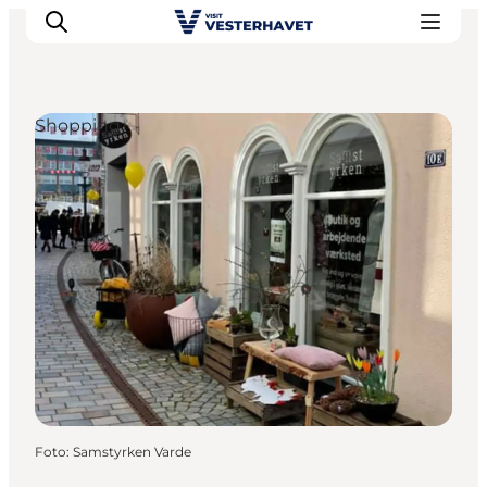
Shopping
Det sker
Oplevelser
Vores Byer
Mad & Overnatning
Køb billet
Planlæg din ferie
Foto
:
Samstyrken Varde