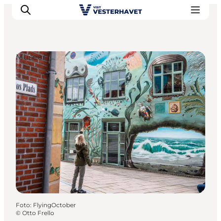
Museer
Det sker
Oplevelser
Vores Byer
Mad & Overnatning
Køb billet
Planlæg din ferie
Foto
:
FlyingOctober
©
Otto Frello