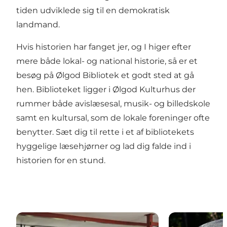
tiden udviklede sig til en demokratisk
landmand.
Hvis historien har fanget jer, og I higer efter
mere både lokal- og national historie, så er et
besøg på
Ølgod Bibliotek
et godt sted at gå
hen. Biblioteket ligger i Ølgod Kulturhus der
rummer både avislæsesal, musik- og billedskole
samt en kultursal, som de lokale foreninger ofte
benytter. Sæt dig til rette i et af bibliotekets
hyggelige læsehjørner og lad dig falde ind i
historien for en stund.
Aktiviteter i og omkring Ølgod
Skulpturguid