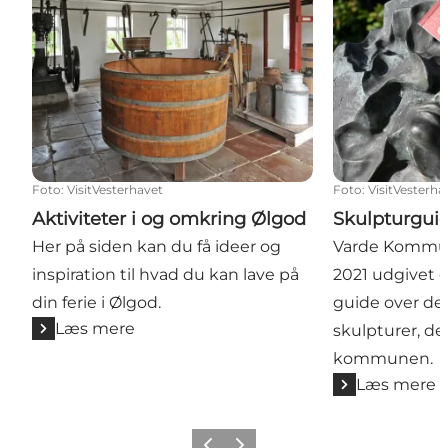
Foto
:
VisitVesterhavet
Foto
:
VisitVesterha
Aktiviteter i og omkring Ølgod
Skulpturgui
Her på siden kan du få ideer og
Varde Kommu
inspiration til hvad du kan lave på
2021 udgivet e
din ferie i Ølgod.
guide over de
Læs mere
skulpturer, de
kommunen.
Læs mere