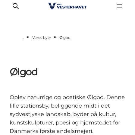
■
■
…
Vores byer
Ølgod
Det sker
Oplevelser
Vores Byer
Ølgod
Mad & Overnatning
Køb billet
Planlæg din ferie
Oplev naturrige og poetiske Ølgod. Denne
lille stationsby, beliggende midt i det
sydvestjyske landskab, byder på kultur,
kunstskulpturer, poesi og hjemstedet for
Danmarks første andelsmejeri.