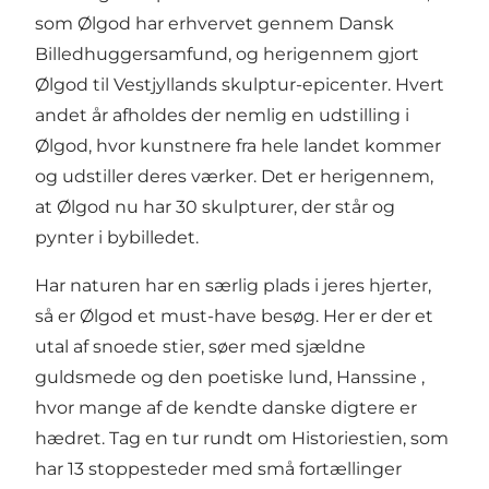
som Ølgod har erhvervet gennem Dansk
Billedhuggersamfund, og herigennem gjort
Ølgod til Vestjyllands skulptur-epicenter. Hvert
andet år afholdes der nemlig en udstilling i
Ølgod, hvor kunstnere fra hele landet kommer
og udstiller deres værker. Det er herigennem,
at Ølgod nu har 30 skulpturer, der står og
pynter i bybilledet.
Har naturen har en særlig plads i jeres hjerter,
så er Ølgod et must-have besøg. Her er der et
utal af snoede stier,
søer med sjældne
guldsmede
og den poetiske lund,
Hanssine
,
hvor mange af de kendte danske digtere er
hædret. Tag en tur rundt om
Historiestien
, som
har 13 stoppesteder med små fortællinger