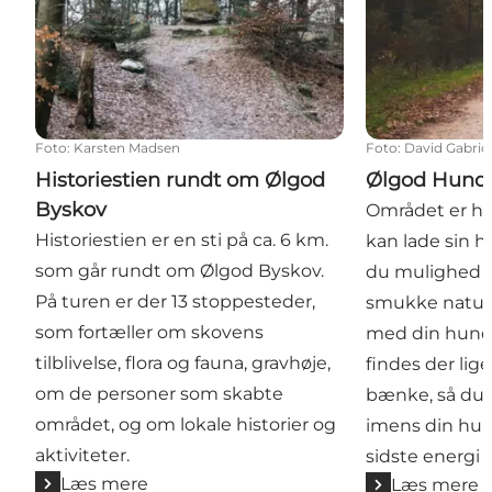
Foto
:
Karsten Madsen
Foto
:
David Gabric
Historiestien rundt om Ølgod
Ølgod Hund
Byskov
Området er he
Historiestien er en sti på ca. 6 km.
kan lade sin hu
som går rundt om Ølgod Byskov.
du mulighed f
På turen er der 13 stoppesteder,
smukke natur e
som fortæller om skovens
med din hund
tilblivelse, flora og fauna, gravhøje,
findes der lig
om de personer som skabte
bænke, så du 
området, og om lokale historier og
imens din hun
aktiviteter.
sidste energi a
Læs mere
Læs mere