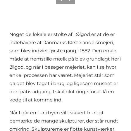
Forrige
Næste
Noget de lokale er stolte af i Ølgod er at de er
indehavere af
Danmarks første andelsmejeri
,
som blev indviet første gang i 1882. Den enkle
måde at fremstille mælk på blev grundlagt her i
Ølgod, og når I besøger mejeriet, kan I se hvor
enkel processen har været. Mejeriet står som
da det blev taget i brug, og ligesom museet er
der gratis adgang. I skal blot ringe for at få en
kode til at komme ind.
Når I går en tur i byen vil I sikkert hurtigt
bemærke de mange
skulpturer
, der står rundt
omkring. Skulpturerne er flotte kunstværker,