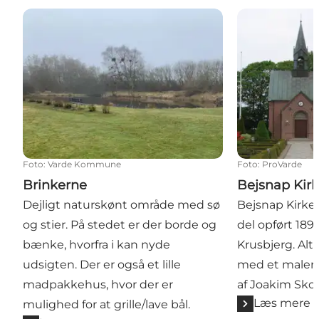
Brinkerne
Bejsnap Kirke
Foto
:
Varde Kommune
Foto
:
ProVarde
Brinkerne
Bejsnap Kir
Dejligt naturskønt område med sø
Bejsnap Kirke 
og stier. På stedet er der borde og
del opført 18
bænke, hvorfra i kan nyde
Krusbjerg. Alte
udsigten. Der er også et lille
med et maleri
madpakkehus, hvor der er
af Joakim Sko
Læs mere
mulighed for at grille/lave bål.