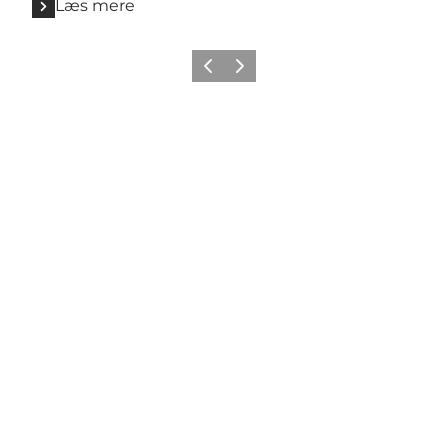
Læs mere
Forrige
Næste
Social Media