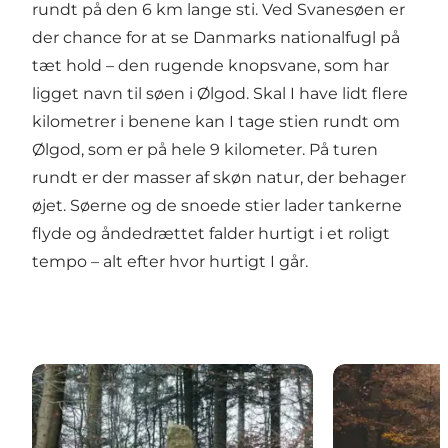
rundt på den 6 km lange sti. Ved
Svanesøen
er
der chance for at se Danmarks nationalfugl på
tæt hold – den rugende knopsvane, som har
ligget navn til søen i Ølgod. Skal I have lidt flere
kilometrer i benene kan I tage stien rundt om
Ølgod, som er på hele 9 kilometer. På turen
rundt er der masser af skøn natur, der behager
øjet. Søerne og de snoede stier lader tankerne
flyde og åndedrættet falder hurtigt i et roligt
tempo – alt efter hvor hurtigt I går.
Historiestien rundt om Ølgod Byskov
Ølgod Hunde