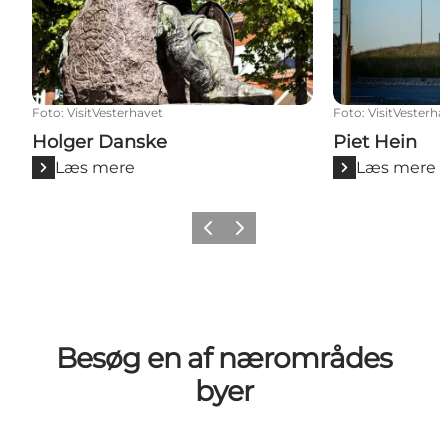
Foto
:
VisitVesterhavet
Foto
:
VisitVesterha
Holger Danske
Piet Hein
Læs mere
Læs mere
Forrige
Næste
Besøg en af nærområdes
byer