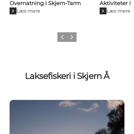
Overnatning i Skjern-Tarm
Aktiviteter i
Læs mere
Læs mere
Forrige
Næste
Laksefiskeri i Skjern Å
En magisk tur langs Skjern Å