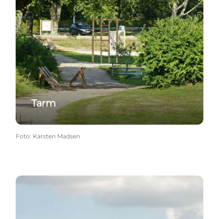
Tarm
Foto
:
Karsten Madsen
Bork Havn