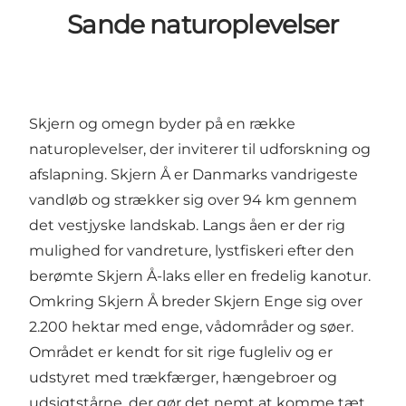
Sande naturoplevelser
Skjern og omegn byder på en række
naturoplevelser, der inviterer til udforskning og
afslapning.
Skjern Å
er Danmarks vandrigeste
vandløb og strækker sig over 94 km gennem
det vestjyske landskab. Langs åen er der rig
mulighed for vandreture, lystfiskeri efter den
berømte Skjern Å-laks eller en fredelig kanotur.
Omkring Skjern Å breder
Skjern Enge
sig over
2.200 hektar med enge, vådområder og søer.
Området er kendt for sit rige fugleliv og er
udstyret med trækfærger, hængebroer og
udsigtstårne, der gør det nemt at komme tæt