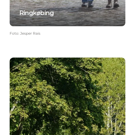
Ringkøbing
Foto
:
Jesper Rais
Tarm