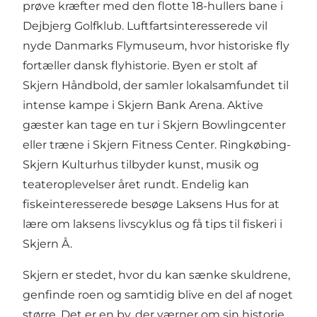
prøve kræfter med den flotte 18-hullers bane i
Dejbjerg Golfklub
. Luftfartsinteresserede vil
nyde
Danmarks Flymuseum
, hvor historiske fly
fortæller dansk flyhistorie. Byen er stolt af
Skjern Håndbold
, der samler lokalsamfundet til
intense kampe i Skjern Bank Arena. Aktive
gæster kan tage en tur i
Skjern
Bowlingcenter
eller træne i
Skjern Fitness Center
.
Ringkøbing-
Skjern Kulturhus
tilbyder kunst, musik og
teateroplevelser året rundt. Endelig kan
fiskeinteresserede besøge
Laksens Hus
for at
lære om laksens livscyklus og få tips til fiskeri i
Skjern Å.
Skjern er stedet, hvor du kan sænke skuldrene,
genfinde roen og samtidig blive en del af noget
større. Det er en by, der værner om sin historie