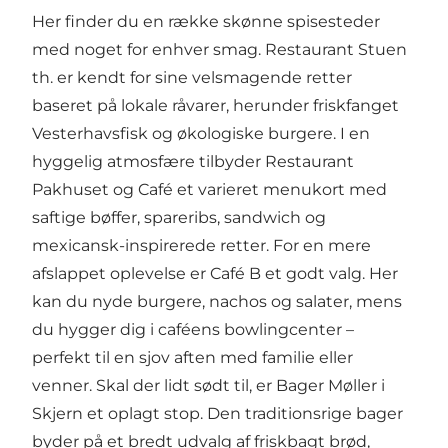
Her finder du en række skønne spisesteder
med noget for enhver smag.
Restaurant Stuen
th.
er kendt for sine velsmagende retter
baseret på lokale råvarer, herunder friskfanget
Vesterhavsfisk og økologiske burgere. I en
hyggelig atmosfære tilbyder
Restaurant
Pakhuset og Café
et varieret menukort med
saftige bøffer, spareribs, sandwich og
mexicansk-inspirerede retter. For en mere
afslappet oplevelse er
Café B
et godt valg. Her
kan du nyde burgere, nachos og salater, mens
du hygger dig i caféens bowlingcenter –
perfekt til en sjov aften med familie eller
venner. Skal der lidt sødt til, er
Bager Møller
i
Skjern et oplagt stop. Den traditionsrige bager
byder på et bredt udvalg af friskbagt brød,