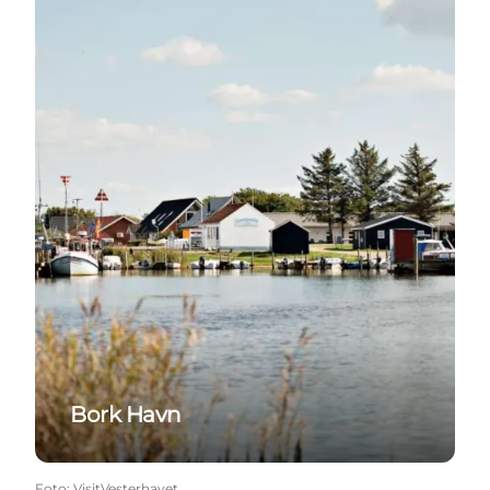
Bork Havn
Foto
:
VisitVesterhavet