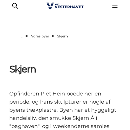
■
■
…
Vores byer
Skjern
Det sker
Oplevelser
Vores Byer
Skjern
Mad & Overnatning
Køb billet
Planlæg din ferie
Opfinderen Piet Hein boede her en
periode, og hans skulpturer er nogle af
byens trækplastre. Byen har et hyggeligt
handelsliv, den smukke Skjern Å i
"baghaven", og i weekenderne samles