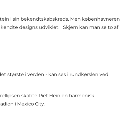
nstein i sin bekendtskabskreds. Men københavneren
s kendte designs udviklet. I Skjern kan man se to af
t største i verden - kan ses i rundkørslen ved
uperellipsen skabte Piet Hein en harmonisk
adion i Mexico City.