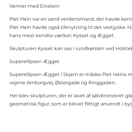
Venner med Einstein
Piet Hein var en sand verdensmand, der havde kend
Piet Hein havde også tilknytning til det vestjyske. 
hans mest kendte værker;
Kysset
og Ægget.
Skulpturen Kysset kan ses i rundkørslen ved Holste
Superellipsen Ægget
Superellipsen Ægget i Skjern er måske Piet Heins me
vejene Arnborgvej, Østergade og Ringgaden.
Her blev skulpturen, der er lavet af sølvbronzeret gl
geometrisk figur, som er blevet flittigt anvendt i by