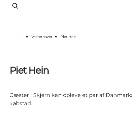
■
■
…
Vesterhavet
Piet Hein
Det sker
Oplevelser
Vores Byer
Piet Hein
Mad & Overnatning
Køb billet
Planlæg din ferie
Gæster i Skjern kan opleve et par af Danmark
købstad.