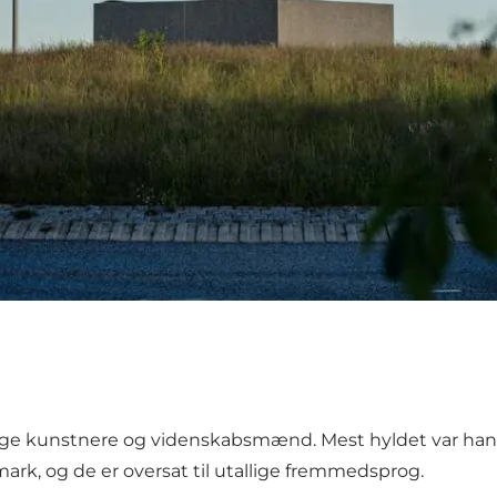
ige kunstnere og videnskabsmænd. Mest hyldet var han fo
rk, og de er oversat til utallige fremmedsprog.