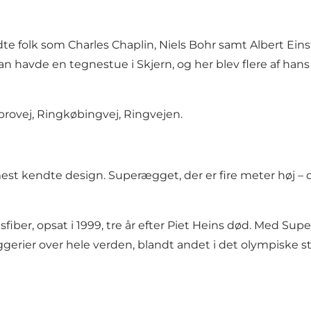
te folk som Charles Chaplin, Niels Bohr samt Albert Ei
Han havde en tegnestue i Skjern, og her blev flere af han
brovej, Ringkøbingvej, Ringvejen.
st kendte design. Superægget, der er fire meter høj – de
asfiber, opsat i 1999, tre år efter Piet Heins død. Med S
ggerier over hele verden, blandt andet i det olympiske st