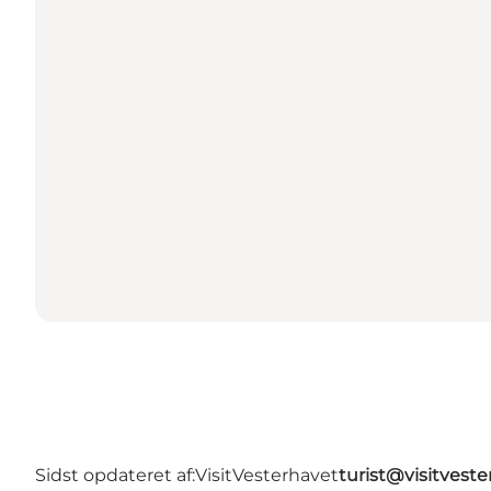
Sidst opdateret af:
VisitVesterhavet
turist@visitveste