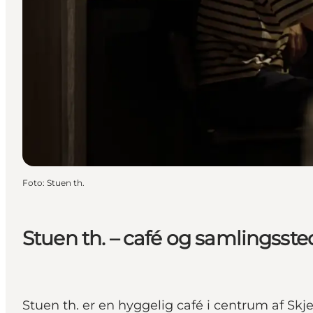
Foto
:
Stuen th.
Stuen th. – café og samlingssted 
Stuen th. er en hyggelig café i centrum af Sk