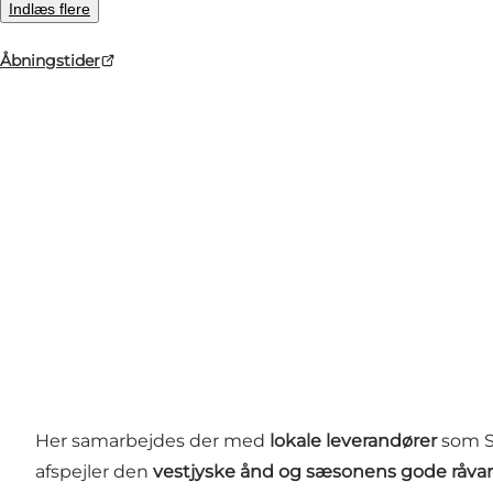
Indlæs flere
Åbningstider
Foto
:
Restaurant Stuen th.
Her samarbejdes der med
lokale leverandører
som St
afspejler den
vestjyske ånd og sæsonens gode råvar