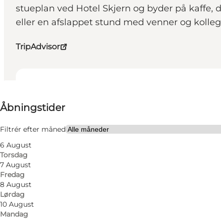
stueplan ved Hotel Skjern og byder på kaffe, d
eller en afslappet stund med venner og kolleg
TripAdvisor
Se åbningstider
Åbningstider
Besøg hjemmeside
Venner, Min partner, Min virksomhed
Filtrér efter måned
6 August
Torsdag
7 August
Fredag
8 August
Lørdag
10 August
Mandag