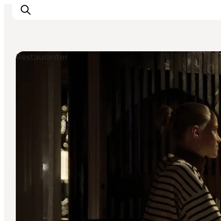
Restauranter
Det sker
Oplevelser
Vores Byer
Mad & Overnatning
Køb billet
Planlæg din ferie