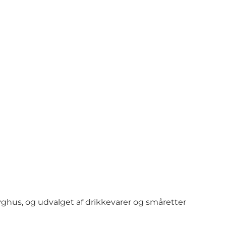
Foto
:
VisitVesterhavet
ghus, og udvalget af drikkevarer og småretter