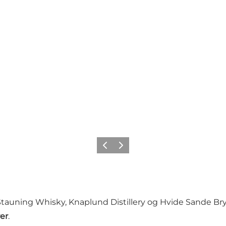
Forrige
Næste
auning Whisky, Knaplund Distillery og Hvide Sande Bry
er
.