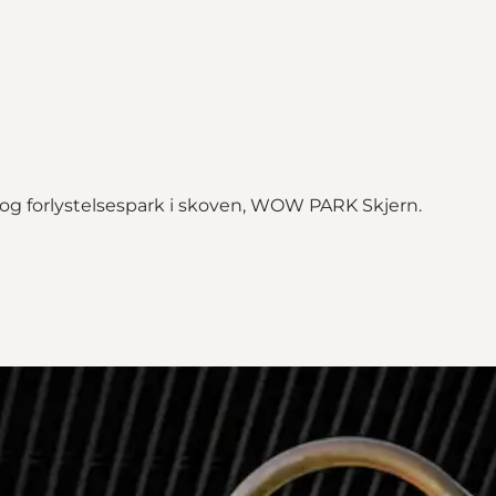
- og forlystelsespark i skoven, WOW PARK Skjern.
tjylland"
lland on_map