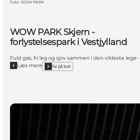
Foto
:
WOW PARK
WOW PARK Skjern -
forlystelsespark i Vestjylland
Fuld gas, fri leg og sjov sammen i den vildeste lege
Læs mere
Se på kort
Læs mere "WOW PARK Skjern - forlystelsespark i Ves
show WOW PARK Skjern - forlystelsespark i Vestjy