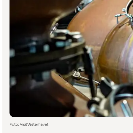
Foto
:
VisitVesterhavet