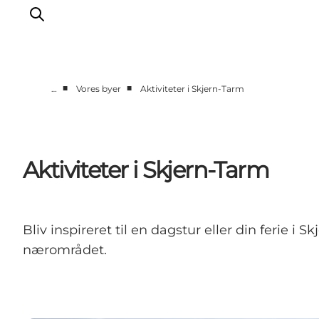
■
■
…
Vores byer
Aktiviteter i Skjern-Tarm
Det sker
Oplevelser
Vores Byer
Aktiviteter i Skjern-Tarm
Mad & Overnatning
Køb billet
Planlæg din ferie
Bliv inspireret til en dagstur eller din ferie i 
nærområdet.