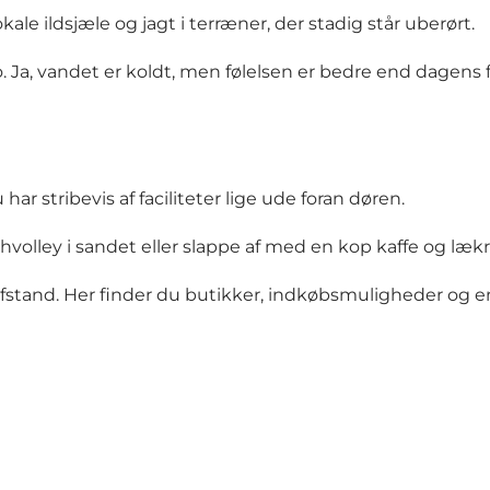
le ildsjæle og jagt i terræner, der stadig står uberørt.
a, vandet er koldt, men følelsen er bedre end dagens fø
ar stribevis af faciliteter lige ude foran døren.
chvolley i sandet eller slappe af med en kop kaffe og lækre
gåafstand. Her finder du butikker, indkøbsmuligheder og 