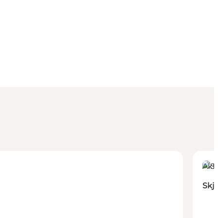
Akti
Skj