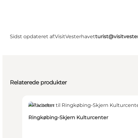
Sidst opdateret af:
VisitVesterhavet
turist@visitveste
Relaterede produkter
Aktiviteter
Ringkøbing-Skjern Kulturcenter