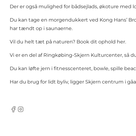
Der er også mulighed for bådsejlads, økoture med loka
Du kan tage en morgendukkert ved Kong Hans’ Bro. J
har tændt op i saunaerne.
Vil du helt tæt på naturen? Book dit ophold her.
Vi er en del af Ringkøbing-Skjern Kulturcenter, så du h
Du kan løfte jern i fitnesscenteret, bowle, spille bea
Har du brug for lidt byliv, ligger Skjern centrum i 
Facebook
Instagram