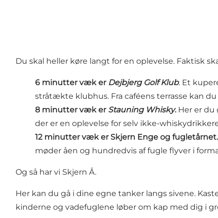
Du skal heller køre langt for en oplevelse. Faktisk ska
6 minutter væk er
Dejbjerg Golf Klub
. Et kuper
stråtækte klubhus. Fra caféens terrasse kan du
8 minutter væk er
Stauning Whisky
.
Her er du 
der er en oplevelse for selv ikke-whiskydrikkere
12 minutter væk er
Skjern Enge og fugletårnet
.
møder åen og hundredvis af fugle flyver i format
Og så har vi Skjern Å.
Her kan du gå i dine egne tanker langs sivene. Kast
kinderne og vadefuglene løber om kap med dig i gr