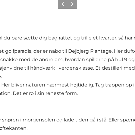
Forrige
Næste
l du bare sætte dig bag rattet og trille et kvarter, så har 
et golfparadis, der er nabo til Dejbjerg Plantage. Her duft
 snakke med de andre om, hvordan spillerne på hul 9 og 1
øjenvidne til håndværk i verdensklasse. Et destilleri me
.
Her bliver naturen nærmest højtidelig. Tag trappen op i
ion. Det er ro i sin reneste form.
e snøren i morgensolen og lade tiden gå i stå. Eller spæ
øftekanten.