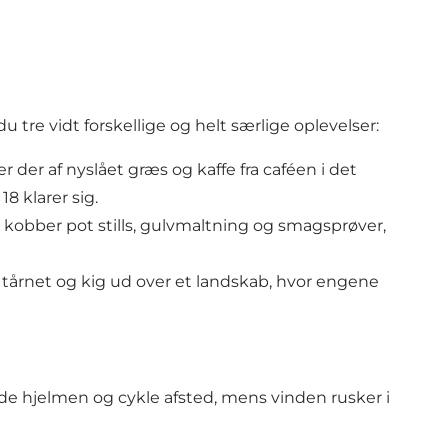
du tre vidt forskellige og helt særlige oplevelser:
er der af nyslået græs og kaffe fra caféen i det
8 klarer sig.
d kobber pot stills, gulvmaltning og smagsprøver,
 tårnet og kig ud over et landskab, hvor engene
nde hjelmen og cykle afsted, mens vinden rusker i