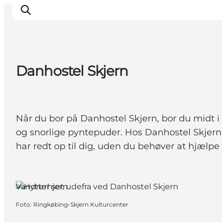
Danhostel Skjern
Det sker
Oplevelser
Vores Byer
Når du bor på Danhostel Skjern, bor du midt i
Mad & Overnatning
og snorlige pyntepuder. Hos Danhostel Skjern
Køb billet
har redt op til dig, uden du behøver at hjælp
Planlæg din ferie
Vandrerhjem
Foto
:
Ringkøbing-Skjern Kulturcenter