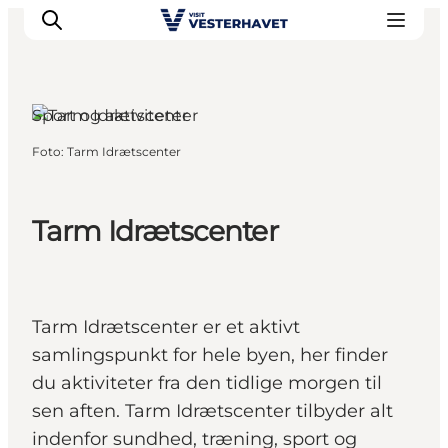
Sport og aktiviteter
Foto
:
Tarm Idrætscenter
Det sker
Oplevelser
Vores Byer
Tarm Idrætscenter
Mad & Overnatning
Køb billet
Planlæg din ferie
Tarm Idrætscenter er et aktivt
samlingspunkt for hele byen, her finder
du aktiviteter fra den tidlige morgen til
sen aften. Tarm Idrætscenter tilbyder alt
indenfor sundhed, træning, sport og