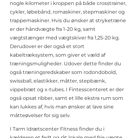
nogle kilometer i kroppen på både crosstrainer,
cykler, løbebånd, romaskiner, stepmaskiner og
trappemaskiner. Hvis du ønsker at stryketræne
er der håndvægte fra 1-20 kg, samt
vægtstænger med vægtskiver fra 1,25-20 kg.
Derudover er der også et stort
kabeltræksystem, som giver et væld af
træningsmuligheder. Udover dette finder du
også træningsredskaber som rodondobold,
swissball, elastikker, måtter, stepbænk,
vippebræt og x-tubes. I Fintesscenteret er der
også opsat ribber, samt et lille ekstra rum som
kan lukkes af, hvis man ønsker at lave sine
måtteøvelser for sig selv.
I Tarm Idrætscenter Fitness finder du i
kælderen et fedt og råt lokale med frie vægte