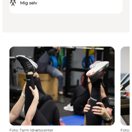
Mig selv
Foto
:
Tarm Idrætscenter
Foto
: