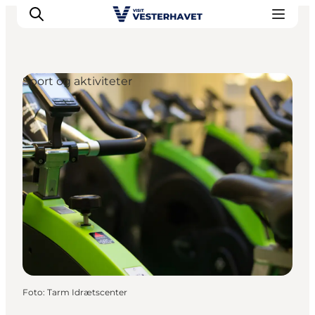
Sport og aktiviteter
Det sker
Oplevelser
Vores Byer
Mad & Overnatning
Køb billet
Planlæg din ferie
Foto
:
Tarm Idrætscenter