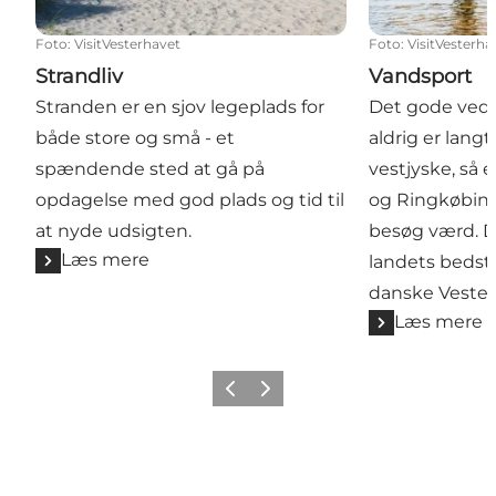
Foto
:
VisitVesterhavet
Foto
:
VisitVesterha
Strandliv
Vandsport
Stranden er en sjov legeplads for
Det gode ved 
både store og små - et
aldrig er langt
spændende sted at gå på
vestjyske, så 
opdagelse med god plads og tid til
og Ringkøbing
at nyde udsigten.
besøg værd. D
Læs mere
landets bedste
danske Vester
Læs mere
Forrige
Næste