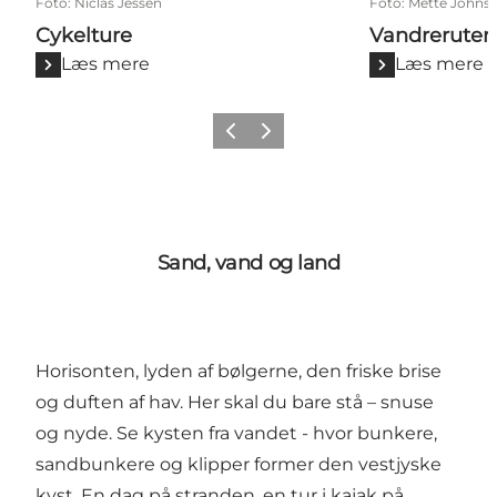
Foto
:
Niclas Jessen
Foto
:
Mette Johns
Cykelture
Vandreruter
Læs mere
Læs mere
Forrige
Næste
Sand, vand og land
Horisonten, lyden af bølgerne, den friske brise
og duften af hav. Her skal du bare stå – snuse
og nyde. Se kysten fra vandet - hvor bunkere,
sandbunkere og klipper former den vestjyske
kyst. En dag på stranden, en tur i kajak på