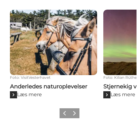
Anderledes naturoplevelser
Stjernekig ve
Foto
:
VisitVesterhavet
Foto
:
Kilian Rüthel
Anderledes naturoplevelser
Stjernekig v
Læs mere
Læs mere
Forrige
Næste