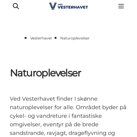
■
■
Vesterhavet
Naturoplevelser
Det sker
Oplevelser
Vores Byer
Naturoplevelser
Mad & Overnatning
Køb billet
Planlæg din ferie
Ved Vesterhavet finder I skønne
naturoplevelser for alle. Området byder på
cykel- og vandreture i fantastiske
omgivelser, eventyr på de brede
sandstrande, ravjagt, drageflyvning og