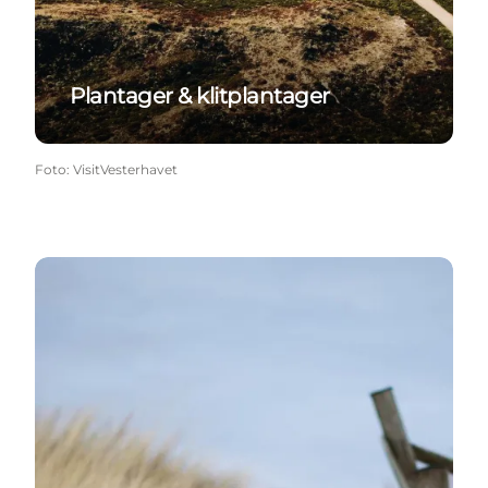
Plantager & klitplantager
Foto
:
VisitVesterhavet
Hundeskove