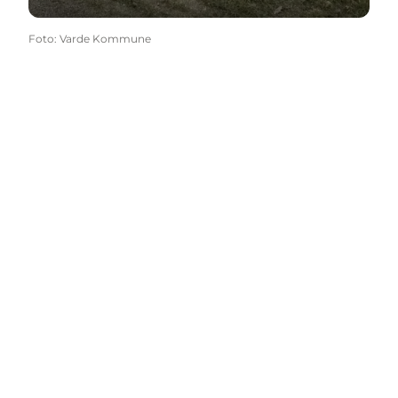
Foto
:
Varde Kommune
Social Media
Vælg sprog