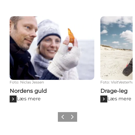
Nordens guld
Drage-leg
Foto
:
Niclas Jessen
Foto
:
VisitVesterha
Nordens guld
Drage-leg
Læs mere
Læs mere
Forrige
Næste