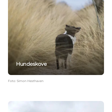
Hundeskove
Foto
:
Simon Hesthaven
Parker & legepladser