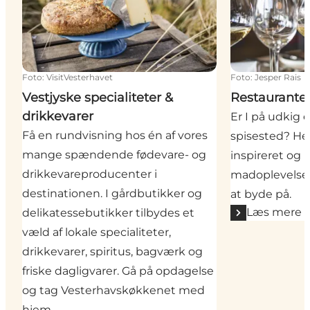
Foto
:
VisitVesterhavet
Foto
:
Jesper Rais
Vestjyske specialiteter &
Restaurante
drikkevarer
Er I på udkig 
Få en rundvisning hos én af vores
spisested? Her
mange spændende fødevare- og
inspireret og 
drikkevareproducenter i
madoplevelser
destinationen. I gårdbutikker og
at byde på.
Læs mere
delikatessebutikker tilbydes et
væld af lokale specialiteter,
drikkevarer, spiritus, bagværk og
friske dagligvarer. Gå på opdagelse
og tag Vesterhavskøkkenet med
hjem.