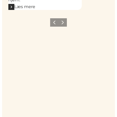
Læs mere
Forrige
Næste
Social Media