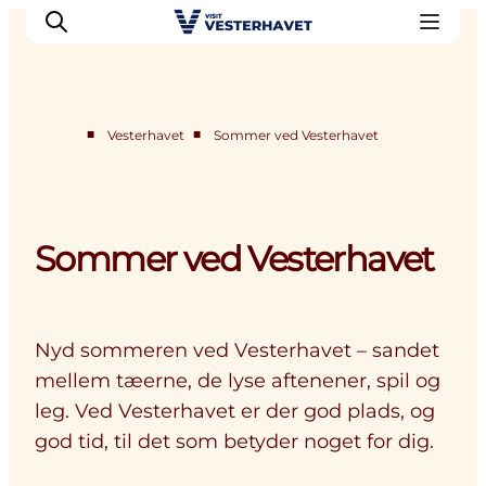
■
■
Vesterhavet
Sommer ved Vesterhavet
Det sker
Oplevelser
Vores Byer
Sommer ved Vesterhavet
Mad & Overnatning
Køb billet
Planlæg din ferie
Nyd sommeren ved Vesterhavet – sandet
mellem tæerne, de lyse aftenener, spil og
leg. Ved Vesterhavet er der god plads, og
god tid, til det som betyder noget for dig.