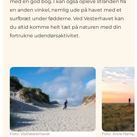
med en god bog. I kan også opleve stranden fra
en anden vinkel, nemlig ude på havet med et
surfbræt under fødderne. Ved Vesterhavet kan
du altid komme helt tæt på naturen med din
fortrukne udendørsaktivitet.
Strandliv
Naturoplevels
Foto
:
VisitVesterhavet
Foto
:
Anne Nørkjæ