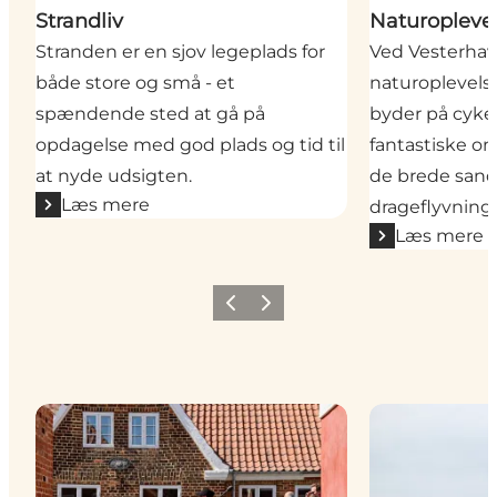
Strandliv
Naturopleve
Stranden er en sjov legeplads for
Ved Vesterhav
både store og små - et
naturoplevelse
spændende sted at gå på
byder på cykel
opdagelse med god plads og tid til
fantastiske om
at nyde udsigten.
de brede sands
Læs mere
drageflyvning
Læs mere
Forrige
Næste
Vores byer
Sensommer o