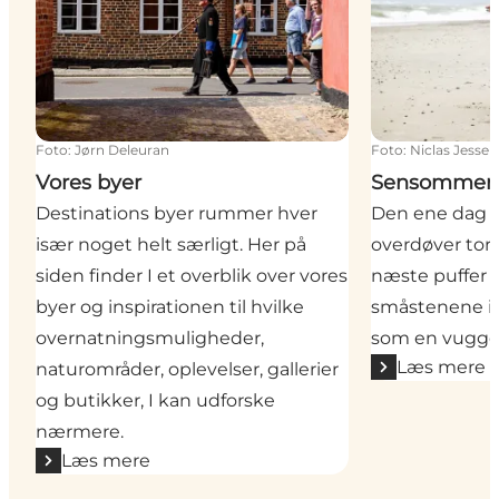
Foto
:
Jørn Deleuran
Foto
:
Niclas Jessen
Vores byer
Sensommer 
Destinations byer rummer hver
Den ene dag v
især noget helt særligt. Her på
overdøver tor
siden finder I et overblik over vores
næste puffer de
byer og inspirationen til hvilke
småstenene i 
overnatningsmuligheder,
som en vuggev
Læs mere
naturområder, oplevelser, gallerier
og butikker, I kan udforske
nærmere.
Læs mere