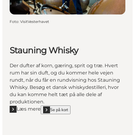
Foto
:
VisitVesterhavet
Stauning Whisky
Der dufter af korn, gæring, sprit og træ. Hvert
rum har sin duft, og du kommer hele vejen
rundt, når du får en rundvisning hos Stauning
Whisky. Besøg et dansk whiskydestilleri, hvor
du kan komme helt tæt på alle dele af
produktionen.
Læs mere
Se på kort
Læs mere "Stauning Whisky"
show Stauning Whisky on_map