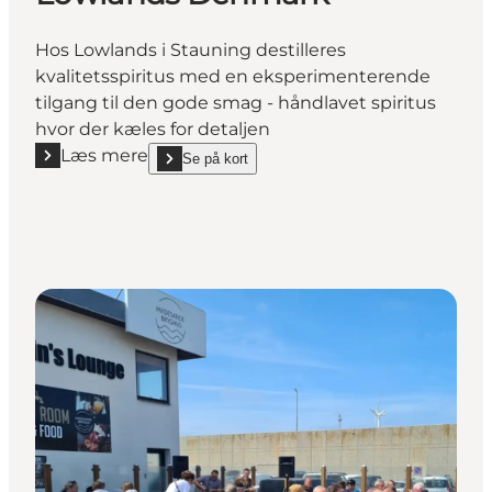
Hos Lowlands i Stauning destilleres
kvalitetsspiritus med en eksperimenterende
tilgang til den gode smag - håndlavet spiritus
hvor der kæles for detaljen
Læs mere
Se på kort
Læs mere "Lowlands Denmark"
show Lowlands Denmark on_map