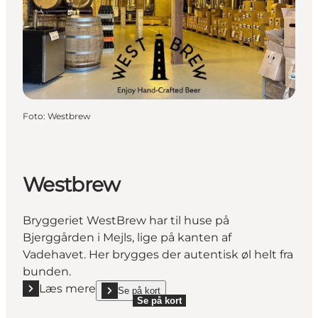
Foto
:
Westbrew
Westbrew
Bryggeriet WestBrew har til huse på
Bjerggården i Mejls, lige på kanten af
Vadehavet. Her brygges der autentisk øl helt fra
bunden.
Læs mere
Se på kort
Læs mere "Westbrew"
show Westbrew on_map
Se på kort
Se på kort
Se på kort
Se på kort
Se på kort