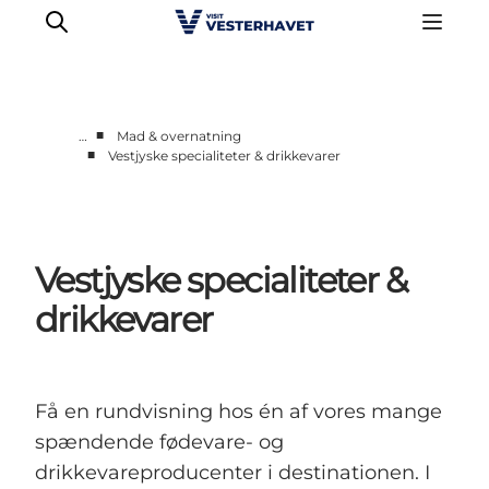
■
…
Mad & overnatning
■
Vestjyske specialiteter & drikkevarer
Det sker
Oplevelser
Vores Byer
Vestjyske specialiteter &
Mad & Overnatning
Køb billet
drikkevarer
Planlæg din ferie
Få en rundvisning hos én af vores mange
spændende fødevare- og
drikkevareproducenter i destinationen. I