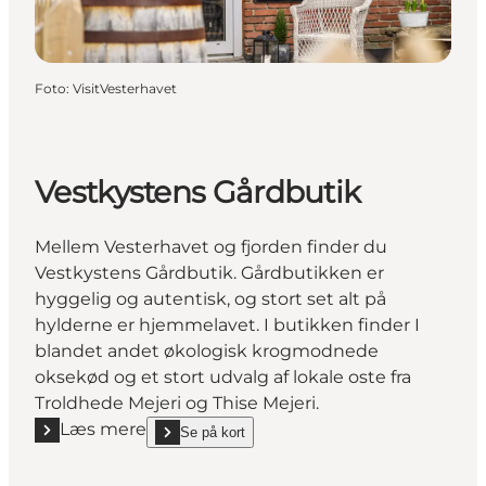
Foto
:
VisitVesterhavet
Vestkystens Gårdbutik
Mellem Vesterhavet og fjorden finder du
Vestkystens Gårdbutik. Gårdbutikken er
hyggelig og autentisk, og stort set alt på
hylderne er hjemmelavet. I butikken finder I
blandet andet økologisk krogmodnede
oksekød og et stort udvalg af lokale oste fra
Troldhede Mejeri og Thise Mejeri.
Læs mere
Se på kort
Læs mere "Vestkystens Gårdbutik"
show Vestkystens Gårdbutik on_map