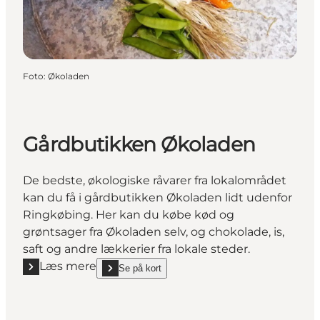
Foto
:
Økoladen
Gårdbutikken Økoladen
De bedste, økologiske råvarer fra lokalområdet
kan du få i gårdbutikken Økoladen lidt udenfor
Ringkøbing. Her kan du købe kød og
grøntsager fra Økoladen selv, og chokolade, is,
saft og andre lækkerier fra lokale steder.
Læs mere
Se på kort
Læs mere "Gårdbutikken Økoladen"
show Gårdbutikken Økoladen on_map