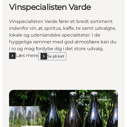
Vinspecialisten Varde
Vinspecialisten Varde fører et bredt sortiment
indenfor vin, øl, spiritus, kaffe, te samt udvalgte,
lokale og udenlandske specialiteter. I de
hyggelige rammer med god atmosfære kan du
i ro og mag fordybe dig i det store udvalg.
Læs mere
Se på kort
Læs mere "Vinspecialisten Varde"
show Vinspecialisten Varde on_map