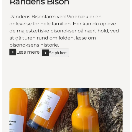
Randeris Bison
Randeris Bisonfarm ved Videbæk er en
oplevelse for hele familien. Her kan du opleve
de majestætiske bisonokser på nært hold, ved
at gå turen rund om folden, læse om
bisonoksens historie.
Læs mere
Se på kort
Læs mere "Randeris Bison"
show Randeris Bison on_map