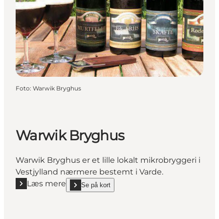
Foto
:
Warwik Bryghus
Warwik Bryghus
Warwik Bryghus er et lille lokalt mikrobryggeri i
Vestjylland nærmere bestemt i Varde.
Læs mere
Se på kort
Læs mere "Warwik Bryghus"
show Warwik Bryghus on_map