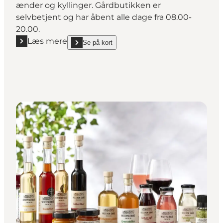
ænder og kyllinger. Gårdbutikken er
selvbetjent og har åbent alle dage fra 08.00-
20.00.
Læs mere
Se på kort
Læs mere "Varde Ådal Lam"
show Varde Ådal Lam on_map