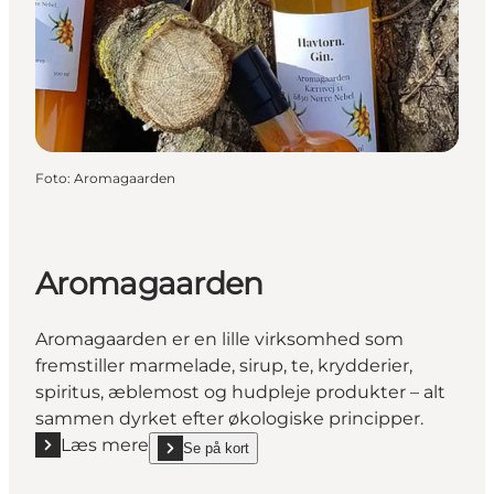
Foto
:
Aromagaarden
Aromagaarden
Aromagaarden er en lille virksomhed som
fremstiller marmelade, sirup, te, krydderier,
spiritus, æblemost og hudpleje produkter – alt
sammen dyrket efter økologiske principper.
Læs mere
Se på kort
Læs mere "Aromagaarden"
show Aromagaarden on_map