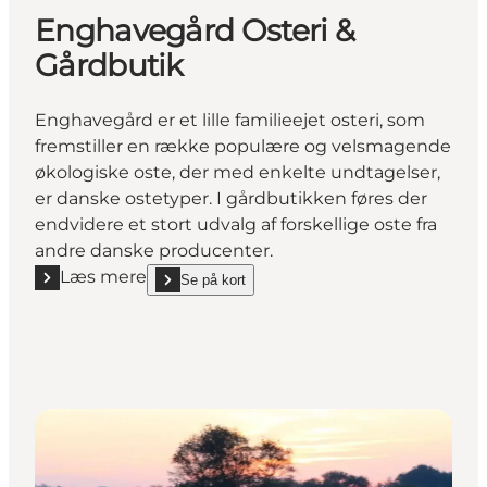
Enghavegård Osteri &
Gårdbutik
Enghavegård er et lille familieejet osteri, som
fremstiller en række populære og velsmagende
økologiske oste, der med enkelte undtagelser,
er danske ostetyper. I gårdbutikken føres der
endvidere et stort udvalg af forskellige oste fra
andre danske producenter.
Læs mere
Se på kort
Læs mere "Enghavegård Osteri & Gårdbutik"
show Enghavegård Osteri & Gårdbutik on_map