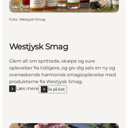
Foto
:
Westjysk Smag
Westjysk Smag
Glem alt om sprittede, skarpe og sure
oplevelser fra tidligere, og giv dig selv en ny og
overraskende harmonisk smagsoplevelse med
produkterne fra Westjysk Smag.
Læs mere
Se på kort
Læs mere "Westjysk Smag"
show Westjysk Smag on_map