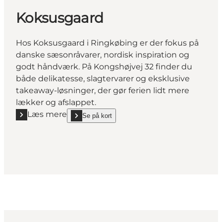
Koksusgaard
Hos Koksusgaard i Ringkøbing er der fokus på
danske sæsonråvarer, nordisk inspiration og
godt håndværk. På Kongshøjvej 32 finder du
både delikatesse, slagtervarer og eksklusive
takeaway-løsninger, der gør ferien lidt mere
lækker og afslappet.
Læs mere
Se på kort
Læs mere "Koksusgaard"
show Koksusgaard on_map