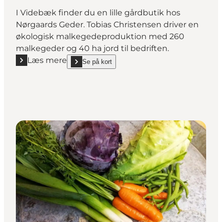
I Videbæk finder du en lille gårdbutik hos
Nørgaards Geder. Tobias Christensen driver en
økologisk malkegedeproduktion med 260
malkegeder og 40 ha jord til bedriften.
Læs mere
Se på kort
Læs mere "Gårdbutikken Nørgaards Geder"
show Gårdbutikken Nørgaards Geder on_map