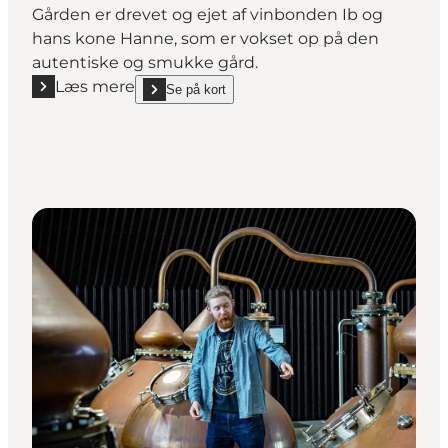
Gården er drevet og ejet af vinbonden Ib og
hans kone Hanne, som er vokset op på den
autentiske og smukke gård.
Læs mere
Se på kort
Læs mere "Fjordgård Vin & Vadehav"
show Fjordgård Vin & Vadehav on_map