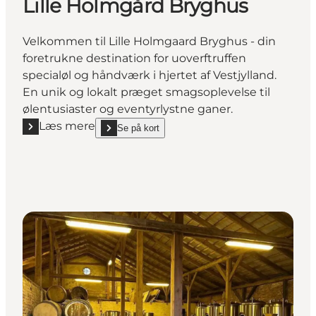
Lille Holmgård Bryghus
Velkommen til Lille Holmgaard Bryghus - din
foretrukne destination for uoverftruffen
specialøl og håndværk i hjertet af Vestjylland.
En unik og lokalt præget smagsoplevelse til
ølentusiaster og eventyrlystne ganer.
Læs mere
Se på kort
Læs mere "Lille Holmgård Bryghus"
show Lille Holmgård Bryghus on_map