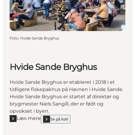
Foto
:
Hvide Sande Bryghus
Hvide Sande Bryghus
Hvide Sande Bryghus er etableret i 2018 i et
tidligere fiskepakhus på Havnen i Hvide Sande.
Hvide Sande Bryghus er startet af direktør og
brygmester Niels Sangill, der er født og
opvokset i byen.
Læs mere
Se på kort
Læs mere "Hvide Sande Bryghus"
show Hvide Sande Bryghus on_map