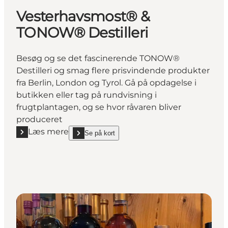
Vesterhavsmost® &
TONOW® Destilleri
Besøg og se det fascinerende TONOW®
Destilleri og smag flere prisvindende produkter
fra Berlin, London og Tyrol. Gå på opdagelse i
butikken eller tag på rundvisning i
frugtplantagen, og se hvor råvaren bliver
produceret
Læs mere
Se på kort
Læs mere "Vesterhavsmost® & TONOW® Destilleri"
show Vesterhavsmost® & TONOW® Destilleri on_m