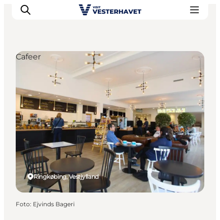
Cafeer
Det sker
Oplevelser
Vores Byer
Mad & Overnatning
Køb billet
Planlæg din ferie
Ringkøbing, Vestjylland
Foto
:
Ejvinds Bageri