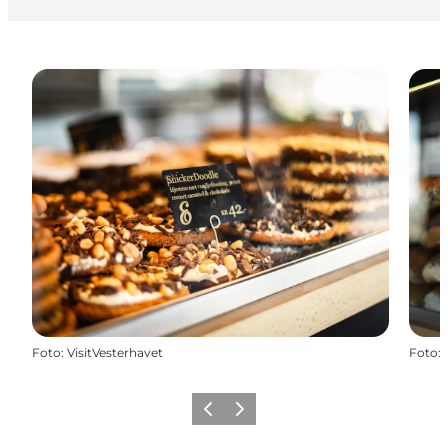
Foto
:
VisitVesterhavet
Foto
:
Forrige
Næste