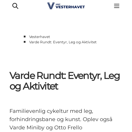
■
Vesterhavet
■
Varde Rundt: Eventyr, Leg og Aktivitet
Det sker
Oplevelser
Vores Byer
Varde Rundt: Eventyr, Leg
Mad & Overnatning
Køb billet
og Aktivitet
Planlæg din ferie
Familievenlig cykeltur med leg,
forhindringsbane og kunst. Oplev også
Varde Miniby og Otto Frello