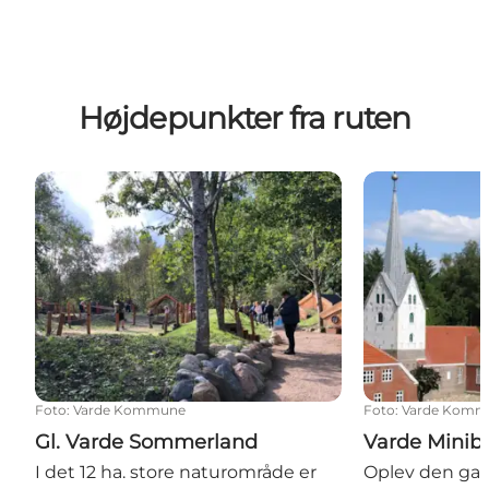
Højdepunkter fra ruten
Gl. Varde Sommerland
Varde Miniby
Foto
:
Varde Kommune
Foto
:
Varde Komm
Gl. Varde Sommerland
Varde Minib
I det 12 ha. store naturområde er
Oplev den gam