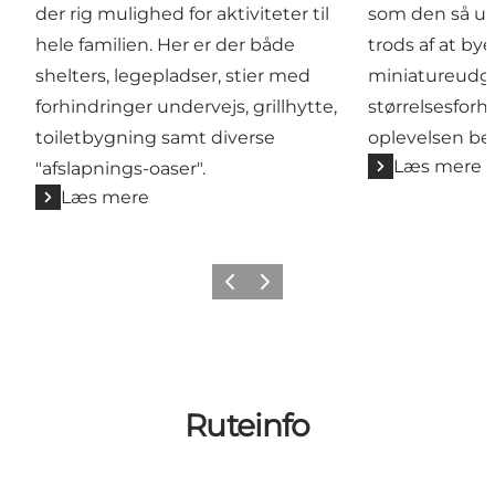
der rig mulighed for aktiviteter til
som den så ud
hele familien. Her er der både
trods af at bye
shelters, legepladser, stier med
miniatureudga
forhindringer undervejs, grillhytte,
størrelsesforho
toiletbygning samt diverse
oplevelsen be
Læs mere
"afslapnings-oaser".
Læs mere
Forrige
Næste
Ruteinfo