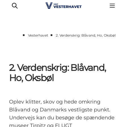
■
■
Vesterhavet
2. Verdenskrig: Blåvand, Ho, Oksbøl
Det sker
Oplevelser
Vores Byer
2. Verdenskrig: Blåvand,
Mad & Overnatning
Ho, Oksbøl
Køb billet
Planlæg din ferie
Oplev klitter, skov og hede omkring
Blåvand og Danmarks vestligste punkt.
Undervejs kan du besøge de spændende
museer Tirpitz og FLUGT