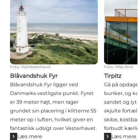
Blåvandshuk Fyr
Tirpitz
Foto
:
VisitVesterhavet
Foto
:
Mike Bink
Blåvandshuk Fyr
Tirpitz
Blåvandshuk Fyr ligger ved
Gå på opdagel
Danmarks vestligste punkt. Fyret
bunker, og k
er 39 meter højt, men rager
sandet og lyt 
grundet sin placering i klitterne 55
skjulte fortæll
meter op i luften, hvilket giver en
skibe, kostbar
fantastisk udsigt over Vesterhavet.
forbudt kærli
Læs mere
Læs mere