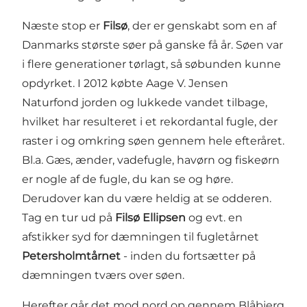
Næste stop er
Filsø
, der er genskabt som en af
Danmarks største søer på ganske få år. Søen var
i flere generationer tørlagt, så søbunden kunne
opdyrket. I 2012 købte Aage V. Jensen
Naturfond jorden og lukkede vandet tilbage,
hvilket har resulteret i et rekordantal fugle, der
raster i og omkring søen gennem hele efteråret.
Bl.a. Gæs, ænder, vadefugle, havørn og fiskeørn
er nogle af de fugle, du kan se og høre.
Derudover kan du være heldig at se odderen.
Tag en tur ud på
Filsø Ellipsen
og evt. en
afstikker syd for dæmningen til fugletårnet
Petersholmtårnet
- inden du fortsætter på
dæmningen tværs over søen.
Herefter går det mod nord op gennem Blåbjerg