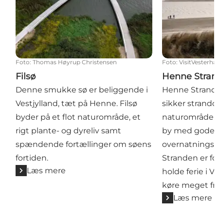
Foto
:
Thomas Høyrup Christensen
Foto
:
VisitVesterha
Filsø
Henne Stran
Denne smukke sø er beliggende i
Henne Strand 
Vestjylland, tæt på Henne. Filsø
sikker strando
byder på et flot naturområde, et
naturområde, 
rigt plante- og dyreliv samt
by med gode 
spændende fortællinger om søens
overnatnings
fortiden.
Stranden er fo
Læs mere
holde ferie i V
køre meget fr
Læs mere