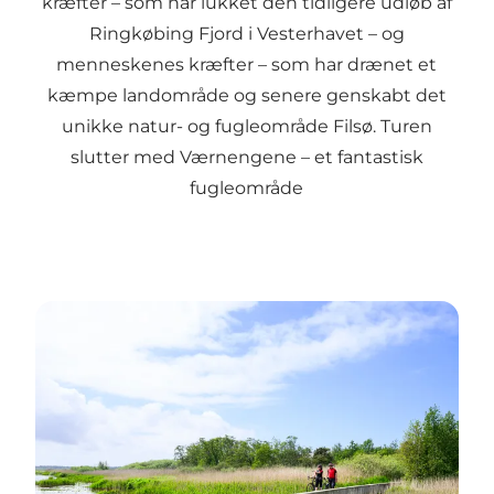
kræfter – som har lukket den tidligere udløb af
Ringkøbing Fjord i Vesterhavet – og
menneskenes kræfter – som har drænet et
kæmpe landområde og senere genskabt det
unikke natur- og fugleområde Filsø. Turen
slutter med Værnengene – et fantastisk
fugleområde