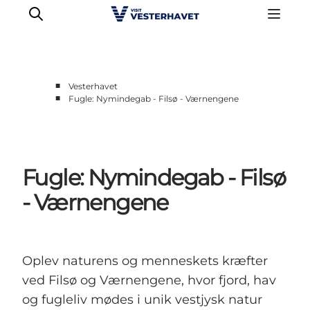
■
Vesterhavet
■
Fugle: Nymindegab - Filsø - Værnengene
Det sker
Oplevelser
Vores Byer
Fugle: Nymindegab - Filsø
Mad & Overnatning
Køb billet
- Værnengene
Planlæg din ferie
Oplev naturens og menneskets kræfter
ved Filsø og Værnengene, hvor fjord, hav
og fugleliv mødes i unik vestjysk natur