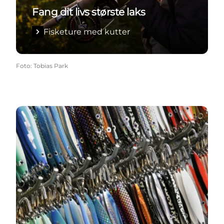
Fang dit livs største laks
Fisketure med kutter
Foto
:
Tobias Park
Grejbutikker