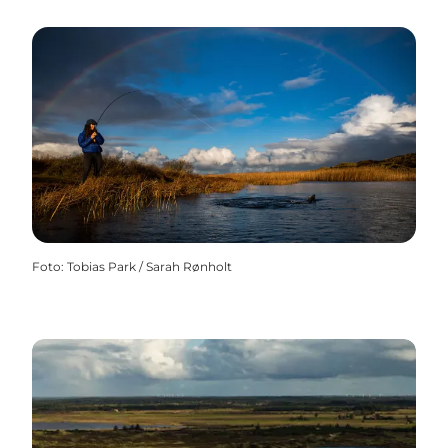
Foto
:
Tobias Park / Sarah Rønholt
Fantastiske naturnære put & take søer