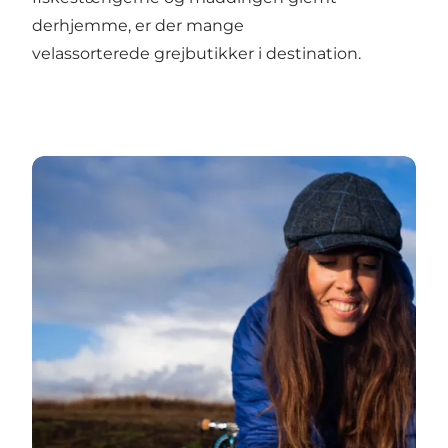
derhjemme, er der mange
velassorterede
grejbutikker
i destination.
Put & Take Fiskesøer