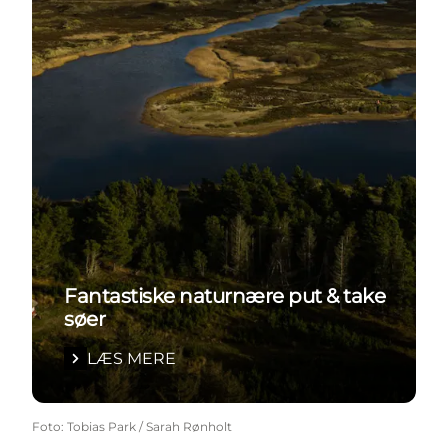
Fantastiske naturnære put & take
søer
LÆS MERE
Foto
:
Tobias Park / Sarah Rønholt