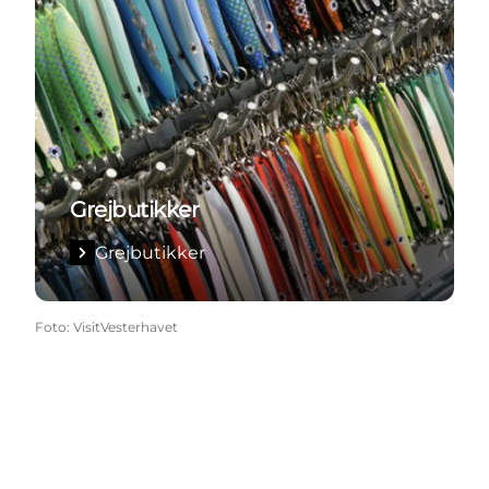
Grejbutikker
Grejbutikker
Foto
:
VisitVesterhavet