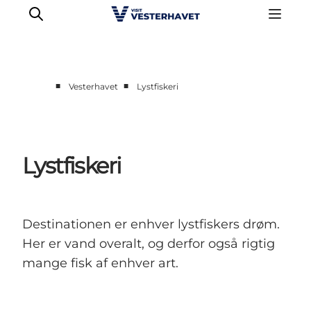
■
■
Vesterhavet
Lystfiskeri
Det sker
Oplevelser
Vores Byer
Lystfiskeri
Mad & Overnatning
Køb billet
Planlæg din ferie
Destinationen er enhver lystfiskers drøm.
Her er vand overalt, og derfor også rigtig
mange fisk af enhver art.