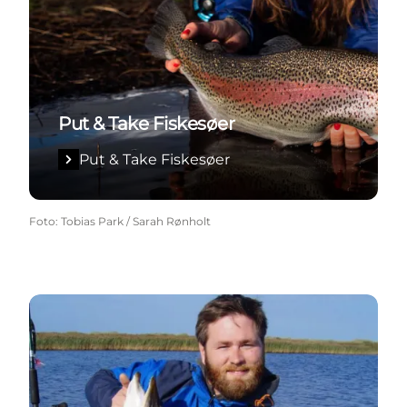
Put & Take Fiskesøer
Put & Take Fiskesøer
Foto
:
Tobias Park / Sarah Rønholt
West Coast Sportfishing