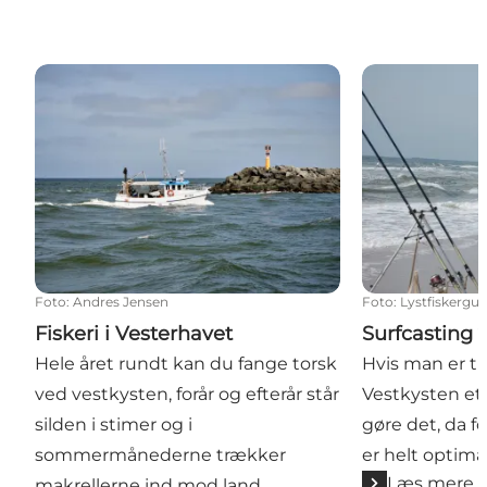
Fiskeri i Vesterhavet
Surfcasting v
Foto
:
Andres Jensen
Foto
:
Lystfiskergu
Fiskeri i Vesterhavet
Surfcasting 
Hele året rundt kan du fange torsk
Hvis man er til
ved vestkysten, forår og efterår står
Vestkysten et 
silden i stimer og i
gøre det, da f
sommermånederne trækker
er helt optima
Læs mere
makrellerne ind mod land.