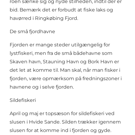
roen sænke sig og nyde stilheden, indtil der er
bid. Bemærk det er forbudt at fiske laks og
havørred i Ringkøbing Fjord.
De små fjordhavne
Fjorden er mange steder utilgængelig for
lystfiskeri, men fra de små bådehavne som
Skaven havn,
Stauning Havn
og
Bork Havn
er
det let at komme til. Man skal, når man fisker i
fjorden, være opmærksom på fredningszoner i
havnene og i selve fjorden.
Sildefiskeri
April og maj er topsæson for
sildefiskeri
ved
slusen i Hvide Sande. Silden trækker igennem
slusen for at komme ind i fjorden og gyde.