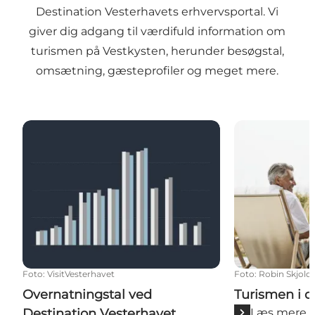
Destination Vesterhavets erhvervsportal. Vi
giver dig adgang til værdifuld information om
turismen på Vestkysten, herunder besøgstal,
omsætning, gæsteprofiler og meget mere.
Overnatningstal ved Destination Vesterhavet
Turismen i di
Foto
:
VisitVesterhavet
Foto
:
Robin Skjold
Overnatningstal ved
Turismen i d
Destination Vesterhavet
Læs mere