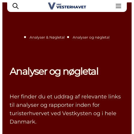
■
■
Analyser & Nøgletal
Analyser og nøgletal
Erhverv
Events
Projekter
Analyser og nøgletal
Medlemskab
Nyheder
Om os
Her finder du et uddrag af relevante links
til analyser og rapporter inden for
turisterhvervet ved Vestkysten og i hele
Danmark.