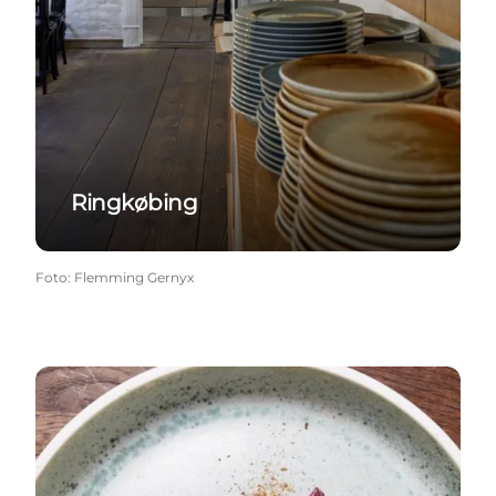
Ringkøbing
Foto
:
Flemming Gernyx
Varde