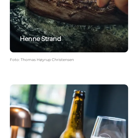
Henne Strand
Foto
:
Thomas Høyrup Christensen
Skjern