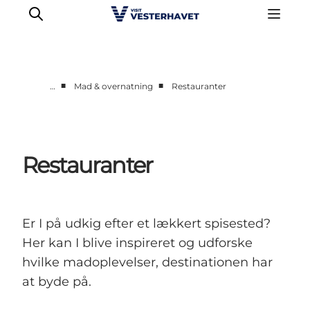
■
■
…
Mad & overnatning
Restauranter
Det sker
Oplevelser
Vores Byer
Restauranter
Mad & Overnatning
Køb billet
Planlæg din ferie
Er I på udkig efter et lækkert spisested?
Her kan I blive inspireret og udforske
hvilke madoplevelser, destinationen har
at byde på.