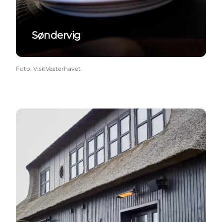
Søndervig
Foto
:
VisitVesterhavet
Blåvand