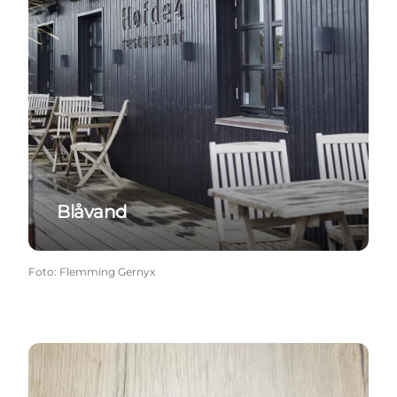
Blåvand
Foto
:
Flemming Gernyx
Hvide Sande