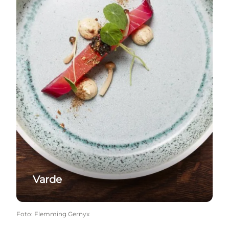
Varde
Foto
:
Flemming Gernyx