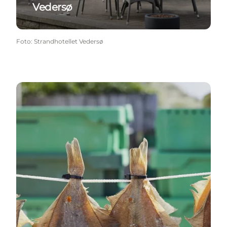
Vedersø
Foto
:
Strandhotellet Vedersø
Lokale specialiteter