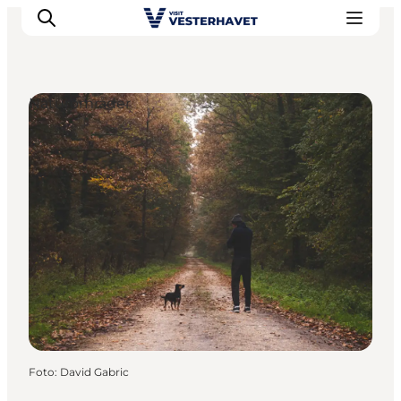
Naturområder
Det sker
Oplevelser
Vores Byer
Mad & Overnatning
Køb billet
Planlæg din ferie
Foto
:
David Gabric