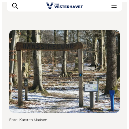
Naturområder
Det sker
Oplevelser
Vores Byer
Mad & Overnatning
Køb billet
Planlæg din ferie
Foto
:
Karsten Madsen