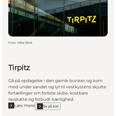
Foto
:
Mike Bink
Tirpitz
Gå på opdagelse i den gamle bunker, og kom
med under sandet og lyt til vestkystens skjulte
fortællinger om forliste skibe, kostbare
ravskatte og forbudt kærlighed.
Læs mere
Se på kort
Læs mere "Tirpitz"
show Tirpitz on_map