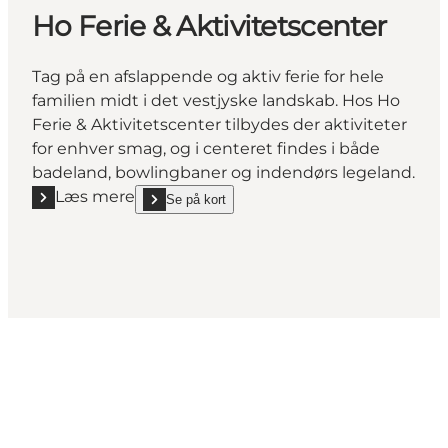
Ho Ferie & Aktivitetscenter
Tag på en afslappende og aktiv ferie for hele
familien midt i det vestjyske landskab. Hos Ho
Ferie & Aktivitetscenter tilbydes der aktiviteter
for enhver smag, og i centeret findes i både
badeland, bowlingbaner og indendørs legeland.
Læs mere
Se på kort
Læs mere "Ho Ferie & Aktivitetscenter"
show Ho Ferie & Aktivitetscenter on_map
Social Media