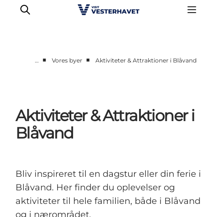
■
■
…
Vores byer
Aktiviteter & Attraktioner i Blåvand
Det sker
Oplevelser
Vores Byer
Aktiviteter & Attraktioner i
Mad & Overnatning
Blåvand
Køb billet
Planlæg din ferie
Bliv inspireret til en dagstur eller din ferie i
Blåvand. Her finder du oplevelser og
aktiviteter til hele familien, både i Blåvand
og i nærområdet.