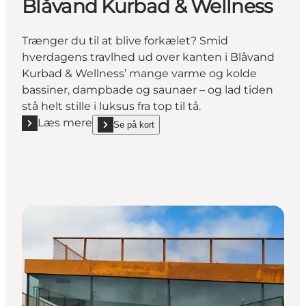
Blåvand Kurbad & Wellness
Trænger du til at blive forkælet? Smid
hverdagens travlhed ud over kanten i Blåvand
Kurbad & Wellness’ mange varme og kolde
bassiner, dampbade og saunaer – og lad tiden
stå helt stille i luksus fra top til tå.
Læs mere
Se på kort
Læs mere "Blåvand Kurbad & Wellness"
show Blåvand Kurbad & Wellness on_map