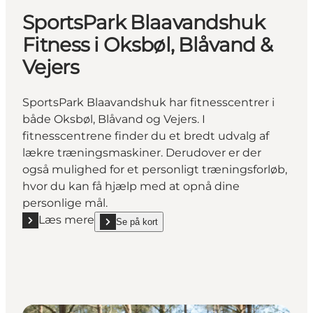
SportsPark Blaavandshuk
Fitness i Oksbøl, Blåvand &
Vejers
SportsPark Blaavandshuk har fitnesscentrer i
både Oksbøl, Blåvand og Vejers. I
fitnesscentrene finder du et bredt udvalg af
lækre træningsmaskiner. Derudover er der
også mulighed for et personligt træningsforløb,
hvor du kan få hjælp med at opnå dine
personlige mål.
Læs mere
Se på kort
Læs mere "SportsPark Blaavandshuk Fitness i Oksbøl
show SportsPark Blaavandshuk Fitness i Oksbøl, B