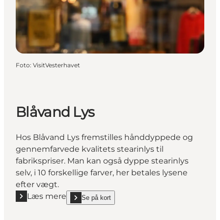
Foto
:
VisitVesterhavet
Blåvand Lys
Hos Blåvand Lys fremstilles hånddyppede og
gennemfarvede kvalitets stearinlys til
fabrikspriser. Man kan også dyppe stearinlys
selv, i 10 forskellige farver, her betales lysene
efter vægt.
Læs mere
Se på kort
Læs mere "Blåvand Lys"
show Blåvand Lys on_map