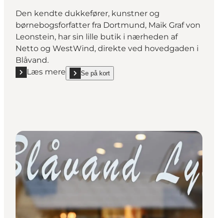
Den kendte dukkefører, kunstner og
børnebogsforfatter fra Dortmund, Maik Graf von
Leonstein, har sin lille butik i nærheden af
Netto og WestWind, direkte ved hovedgaden i
Blåvand.
Læs mere
Se på kort
Læs mere "KreAtiv Blåvand"
show KreAtiv Blåvand on_map