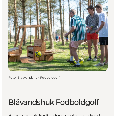
Foto
:
Blaavandshuk Fodboldgolf
Blåvandshuk Fodboldgolf
Blaavandshuk Fodboldgolf er placeret direkte