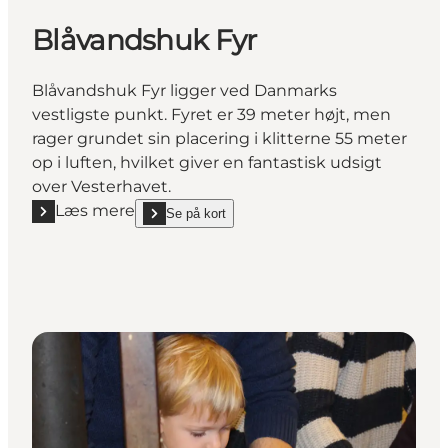
Blåvandshuk Fyr
Blåvandshuk Fyr ligger ved Danmarks
vestligste punkt. Fyret er 39 meter højt, men
rager grundet sin placering i klitterne 55 meter
op i luften, hvilket giver en fantastisk udsigt
over Vesterhavet.
Læs mere
Se på kort
Læs mere "Blåvandshuk Fyr"
show Blåvandshuk Fyr on_map