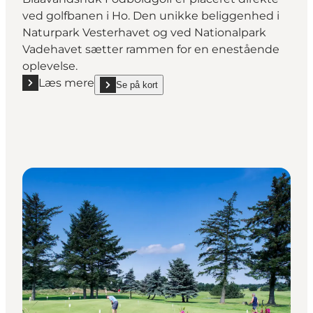
ved golfbanen i Ho. Den unikke beliggenhed i
Naturpark Vesterhavet og ved Nationalpark
Vadehavet sætter rammen for en enestående
oplevelse.
Læs mere
Se på kort
Læs mere "Blåvandshuk Fodboldgolf"
show Blåvandshuk Fodboldgolf on_map