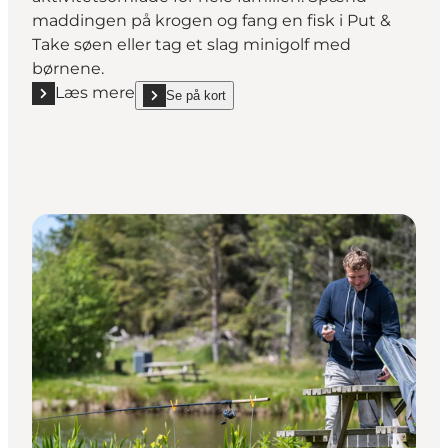
maddingen på krogen og fang en fisk i Put &
Take søen eller tag et slag minigolf med
børnene.
Læs mere
Se på kort
Læs mere "Ho Minigolf"
show Ho Minigolf on_map