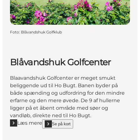
Foto
:
Blåvandshuk Golfklub
Blåvandshuk Golfcenter
Blaavandshuk Golfcenter er meget smukt
beliggende ud til Ho Bugt. Banen byder på
både spænding og udfordring for den mindre
erfarne og den mere øvede. De 9 af hullerne
ligger på et åbent område med søer og
vandløb, direkte ned til Ho Bugt.
Læs mere
Se på kort
Læs mere "Blåvandshuk Golfcenter"
show Blåvandshuk Golfcenter on_map