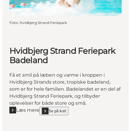
Foto
:
Hvidbjerg Strand Feriepark
Hvidbjerg Strand Feriepark
Badeland
Få et smil på læben og varme i kroppen i
Hvidbjerg Strands store, tropiske badeland,
som er for hele familien. Badelandet er en del af
Hvidbjerg Strand Feriepark, og tilbyder
oplevelser for både store og små.
Læs mere
Se på kort
Læs mere "Hvidbjerg Strand Feriepark Badeland"
show Hvidbjerg Strand Feriepark Badeland on_map