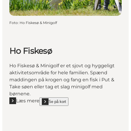
Foto
:
Ho Fiskesø & Minigolf
Ho Fiskesø
Ho Fiskesø & Minigolf er et sjovt og hyggeligt
aktivitetsområde for hele familien. Spænd
maddingen på krogen og fang en fisk i Put &
Take søen eller tag et slag minigolf med
børnene.
Læs mere
Se på kort
Læs mere "Ho Fiskesø"
show Ho Fiskesø on_map