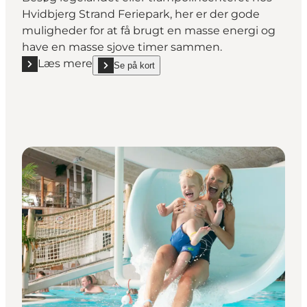
Hvidbjerg Strand Feriepark, her er der gode
muligheder for at få brugt en masse energi og
have en masse sjove timer sammen.
Læs mere
Se på kort
Læs mere "Play City – Legeland og Trampolincenter"
show Play City – Legeland og Trampolincenter on_