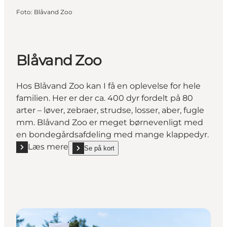
Foto
:
Blåvand Zoo
Blåvand Zoo
Hos Blåvand Zoo kan I få en oplevelse for hele
familien. Her er der ca. 400 dyr fordelt på 80
arter – løver, zebraer, strudse, losser, aber, fugle
mm. Blåvand Zoo er meget børnevenligt med
en bondegårdsafdeling med mange klappedyr.
Læs mere
Se på kort
Læs mere "Blåvand Zoo"
show Blåvand Zoo on_map