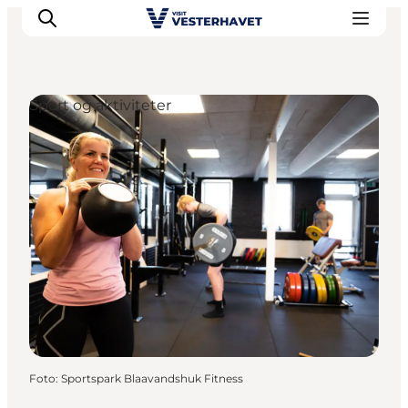
Sport og aktiviteter
Det sker
Oplevelser
Vores Byer
Mad & Overnatning
Køb billet
Planlæg din ferie
Foto
:
Sportspark Blaavandshuk Fitness