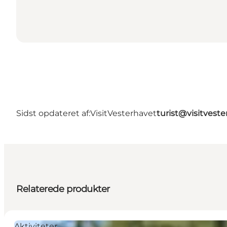
Sidst opdateret af:
VisitVesterhavet
turist@visitveste
Relaterede produkter
Aktiviteter