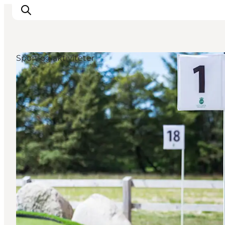
Sport og aktiviteter
Det sker
Oplevelser
Vores Byer
Mad & Overnatning
Køb billet
Planlæg din ferie