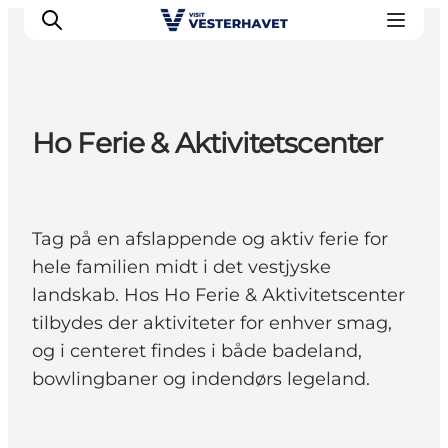
Ho Ferie & Aktivitetscenter
Det sker
Oplevelser
Vores Byer
Tag på en afslappende og aktiv ferie for
Mad & Overnatning
hele familien midt i det vestjyske
Køb billet
landskab. Hos Ho Ferie & Aktivitetscenter
Planlæg din ferie
tilbydes der aktiviteter for enhver smag,
og i centeret findes i både badeland,
bowlingbaner og indendørs legeland.