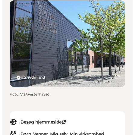
Feriecentre
Ho, Sydjylland
Foto
:
VisitVesterhavet
Besøg hjemmeside
Børn, Venner, Mig selv, Min virksomhed