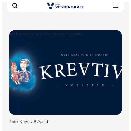
Indendørs sjov for store og små
Det sker
Oplevelser
Vores Byer
Mad & Overnatning
Køb billet
Planlæg din ferie
Foto
:
KreAtiv Blåvand