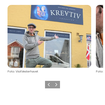
Foto
:
VisitVesterhavet
Foto
:
Forrige
Næste