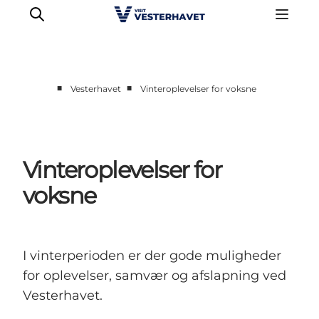
■
■
Vesterhavet
Vinteroplevelser for voksne
Det sker
Oplevelser
Vores Byer
Vinteroplevelser for
Mad & Overnatning
voksne
Køb billet
Planlæg din ferie
I vinterperioden er der gode muligheder
for oplevelser, samvær og afslapning ved
Vesterhavet.