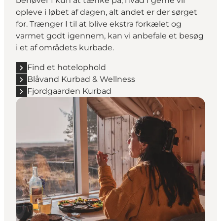
behøver I kun at tænke på, hvad I gerne vil
opleve i løbet af dagen, alt andet er der sørget
for. Trænger I til at blive ekstra forkælet og
varmet godt igennem, kan vi anbefale et besøg
i et af områdets kurbade.
Find et hotelophold
Blåvand Kurbad & Wellness
Fjordgaarden Kurbad