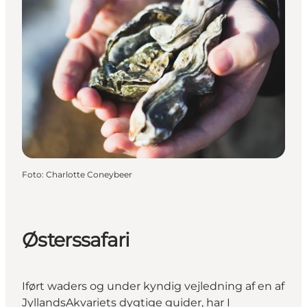
Foto
:
Charlotte Coneybeer
Østerssafari
Iført waders og under kyndig vejledning af en af
JyllandsAkvariets
dygtige guider, har I