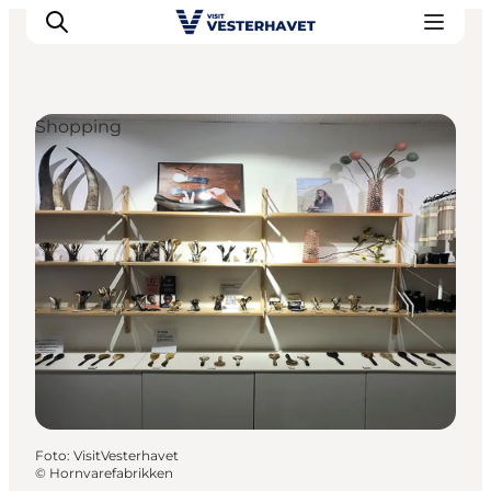
Shopping
Det sker
Oplevelser
Vores Byer
Mad & Overnatning
Køb billet
Planlæg din ferie
Foto
:
VisitVesterhavet
©
Hornvarefabrikken