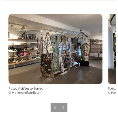
Foto
:
VisitVesterhavet
Foto
:
©
Hornvarefabrikken
©
Hor
Forrige
Næste