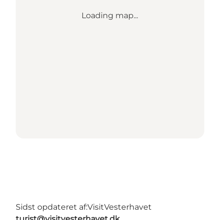
Loading map...
Sidst opdateret af:
VisitVesterhavet
turist@visitvesterhavet.dk