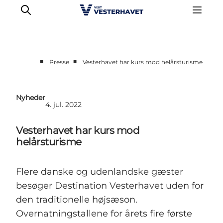
■
■
Presse
Vesterhavet har kurs mod helårsturisme
Erhvervsside
Events
Nyheder
4. jul. 2022
Projekter
Medlemskab
Vesterhavet har kurs mod
Nyheder
helårsturisme
Om os
Flere danske og udenlandske gæster
besøger Destination Vesterhavet uden for
den traditionelle højsæson.
Overnatningstallene for årets fire første