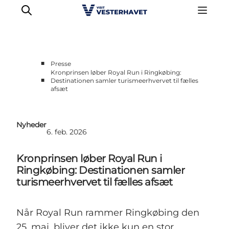
■
Presse
Kronprinsen løber Royal Run i Ringkøbing:
■
Destinationen samler turismeerhvervet til fælles
Erhvervsside
afsæt
Events
Projekter
Nyheder
Medlemskab
6. feb. 2026
Nyheder
Kronprinsen løber Royal Run i
Om os
Ringkøbing: Destinationen samler
turismeerhvervet til fælles afsæt
Når Royal Run rammer Ringkøbing den
25. maj, bliver det ikke kun en stor