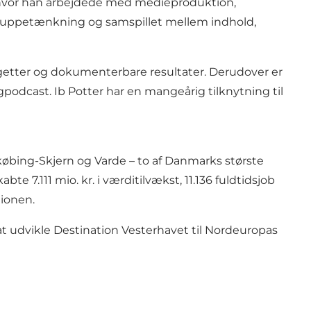
T, hvor han arbejdede med medieproduktion,
ålgruppetænkning og samspillet mellem indhold,
getter og dokumenterbare resultater. Derudover er
podcast. Ib Potter har en mangeårig tilknytning til
købing-Skjern og Varde – to af Danmarks største
 7.111 mio. kr. i værditilvækst, 11.136 fuldtidsjob
tionen.
t udvikle Destination Vesterhavet til Nordeuropas