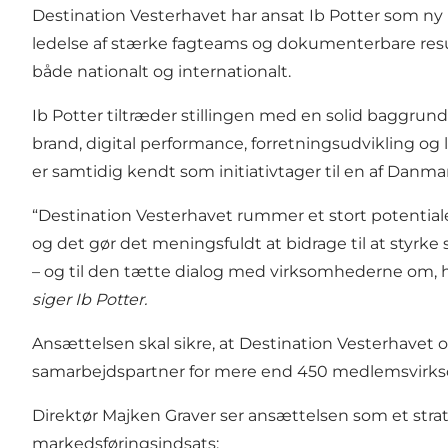
Destination Vesterhavet har ansat Ib Potter som ny 
ledelse af stærke fagteams og dokumenterbare result
både nationalt og internationalt.
Ib Potter tiltræder stillingen med en solid baggrun
brand, digital performance, forretningsudvikling og 
er samtidig kendt som initiativtager til en af Danm
“Destination Vesterhavet rummer et stort potentiale
og det gør det meningsfuldt at bidrage til at styrke
– og til den tætte dialog med virksomhederne om, h
siger Ib Potter.
Ansættelsen skal sikre, at Destination Vesterhavet 
samarbejdspartner for mere end 450 medlemsvirks
Direktør Majken Graver ser ansættelsen som et strat
markedsføringsindsats: