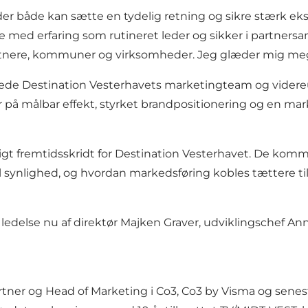
 der både kan sætte en tydelig retning og sikre stærk ek
se med erfaring som rutineret leder og sikker i partnersa
rtnere, kommuner og virksomheder. Jeg glæder mig meget
or at lede Destination Vesterhavets marketingteam og vi
 på målbar effekt, styrket brandpositionering og en mark
gt fremtidsskridt for Destination Vesterhavet. De kommen
al synlighed, og hvordan markedsføring kobles tættere t
 ledelse nu af direktør Majken Graver, udviklingschef 
artner og Head of Marketing i Co3, Co3 by Visma og sene