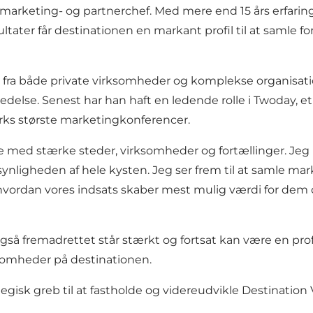
marketing- og partnerchef. Med mere end 15 års erfaring
ater får destinationen en markant profil til at samle 
d fra både private virksomheder og komplekse organisati
ledelse. Senest har han haft en ledende rolle i Twoday, 
arks største marketingkonferencer.
 med stærke steder, virksomheder og fortællinger. Jeg ha
 synligheden af hele kysten. Jeg ser frem til at samle ma
vordan vores indsats skaber mest mulig værdi for dem o
også fremadrettet står stærkt og fortsat kan være en p
omheder på destinationen.
egisk greb til at fastholde og videreudvikle Destinati