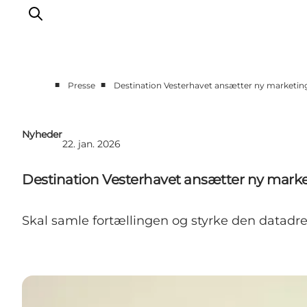
■
■
Presse
Destination Vesterhavet ansætter ny marketin
Erhvervsside
Events
Nyheder
22. jan. 2026
Projekter
Medlemskab
Destination Vesterhavet ansætter ny marke
Nyheder
Om os
Skal samle fortællingen og styrke den datad