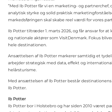
”Med Ib Potter får vi en marketing- og partnerchef,
analytisk styrke og solid praktisk marketingforståel
markedsføringen skal skabe reel værdi for vores pa
Ib Potter tiltræder 1. marts 2026, og får ansvar f
og nationale aktører som VisitDenmark. Fokus bliver
hele destinationen.
Ansættelsen af Ib Potter markerer samtidig et tydeli
arbejder strategisk med data, effekt og internation
helårsturisme.
Med ansættelsen af Ib Potter består destinationens
Ib Potter.
Ib Potter
Ib Potter bor i Holstebro og har siden 2010 været p