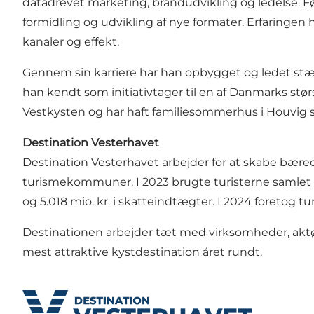
datadrevet marketing, brandudvikling og ledelse. F
formidling og udvikling af nye formater. Erfaringen
kanaler og effekt.
Gennem sin karriere har han opbygget og ledet stæ
han kendt som initiativtager til en af Danmarks stø
Vestkysten og har haft familiesommerhus i Houvig s
Destination Vesterhavet
Destination Vesterhavet arbejder for at skabe bære
turismekommuner. I 2023 brugte turisterne samlet set 
og 5.018 mio. kr. i skatteindtægter. I 2024 foretog t
Destinationen arbejder tæt med virksomheder, aktør
mest attraktive kystdestination året rundt.