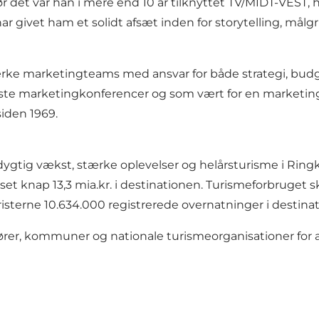
ør det var han i mere end 10 år tilknyttet TV/MIDT-VES
 har givet ham et solidt afsæt inden for storytelling, m
rke marketingteams med ansvar for både strategi, bud
rste marketingkonferencer og som vært for en marketing
iden 1969.
dygtig vækst, stærke oplevelser og helårsturisme i Ring
knap 13,3 mia.kr. i destinationen. Turismeforbruget skabte
uristerne 10.634.000 registrerede overnatninger i destina
er, kommuner og nationale turismeorganisationer for a