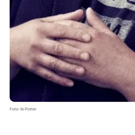
Foto
:
Ib Potter