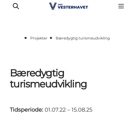
■
■
Projekter
Bæredygtig turismeudvikling
Erhverv
Events
Projekter
Bæredygtig
Medlemskab
turismeudvikling
Nyheder
Om os
Tidsperiode:
01.07.22 – 15.08.25