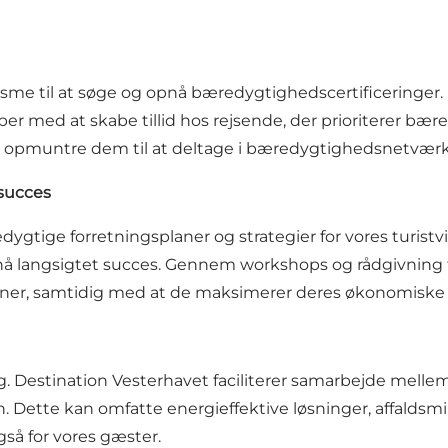
isme til at søge og opnå bæredygtighedscertificeringer. 
r med at skabe tillid hos rejsende, der prioriterer bær
og opmuntre dem til at deltage i bæredygtighedsnetværk
 succes
dygtige forretningsplaner og strategier for vores turis
pnå langsigtet succes. Gennem workshops og rådgivning 
aner, samtidig med at de maksimerer deres økonomiske 
g. Destination Vesterhavet faciliterer samarbejde melle
n. Dette kan omfatte energieffektive løsninger, affalds
gså for vores gæster.