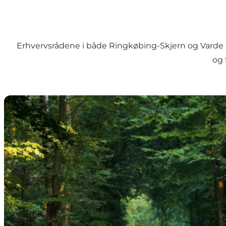
Erhvervsrådene i både Ringkøbing-Skjern og Varde 
og 
Ringkøbing Skjern Erhvervsråd