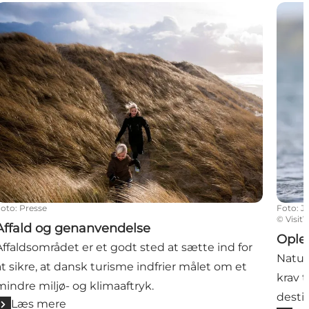
Affald og genanvendelse
Oplev
Foto
:
Presse
Foto
:
J
©
Visit
Affald og genanvendelse
Oplev
Affaldsområdet er et godt sted at sætte ind for
Natur
at sikre, at dansk turisme indfrier målet om et
krav 
mindre miljø- og klimaaftryk.
desti
Læs mere