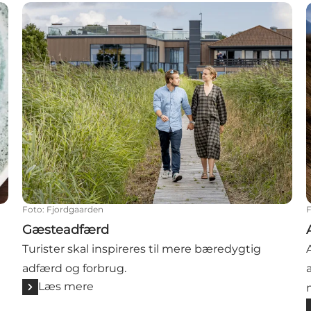
Gæsteadfærd
Foto
:
Fjordgaarden
Gæsteadfærd
Turister skal inspireres til mere bæredygtig
adfærd og forbrug.
Læs mere