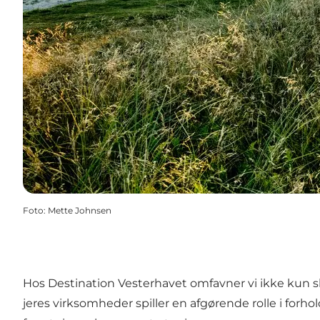
Foto
:
Mette Johnsen
Hos Destination Vesterhavet omfavner vi ikke kun skøn
jeres virksomheder spiller en afgørende rolle i forho