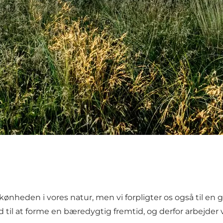
heden i vores natur, men vi forpligter os også til en grø
ld til at forme en bæredygtig fremtid, og derfor arbejder