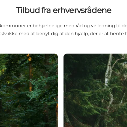
Tilbud fra erhvervsrådene
kommuner er behjælpelige med råd og vejledning til de
tøv ikke med at benyt dig af den hjælp, der er at hente 
ProVarde