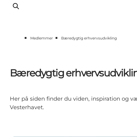
■
■
Medlemmer
Bæredygtig erhvervsudvikling
Erhverv
Events
Projekter
Bæredygtig erhvervsudvikli
Medlemskab
Nyheder
Om os
Her på siden finder du viden, inspiration og v
Vesterhavet.