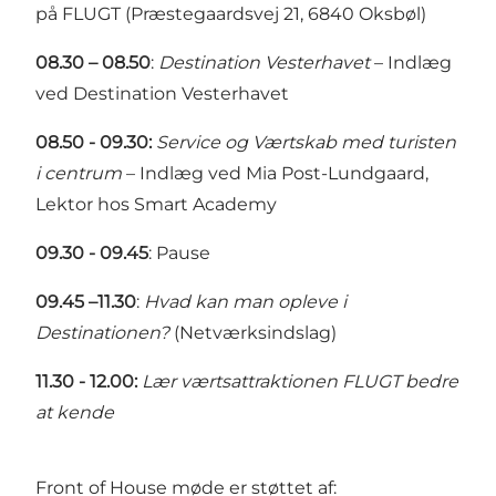
på FLUGT (Præstegaardsvej 21, 6840 Oksbøl)
08.30 – 08.50
:
Destination Vesterhavet
– Indlæg
ved Destination Vesterhavet
08.50 - 09.30:
Service og Værtskab med turisten
i centrum
– Indlæg ved Mia Post-Lundgaard,
Lektor hos Smart Academy
09.30 - 09.45
: Pause
09.45 –11.30
:
Hvad kan man opleve i
Destinationen?
(Netværksindslag)
11.30 - 12.00:
Lær værtsattraktionen FLUGT bedre
at kende
Front of House møde er støttet af: