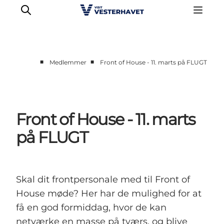
■
■
Medlemmer
Front of House - 11. marts på FLUGT
Erhverv
Events
Projekter
Front of House - 11. marts
Medlemskab
på FLUGT
Nyheder
Om os
Skal dit frontpersonale med til Front of
House møde? Her har de mulighed for at
få en god formiddag, hvor de kan
netværke en masse på tværs, og blive