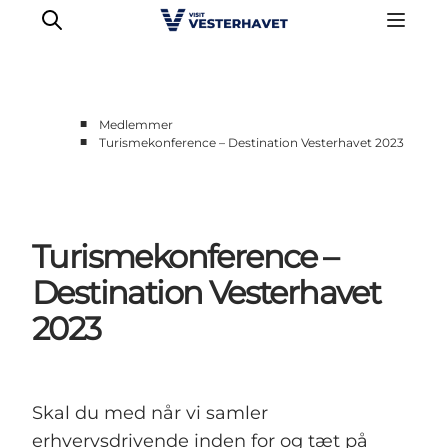
■
Medlemmer
■
Turismekonference – Destination Vesterhavet 2023
Erhverv
Events
Projekter
Turismekonference –
Medlemskab
Nyheder
Destination Vesterhavet
Om os
2023
Skal du med når vi samler
erhvervsdrivende inden for og tæt på