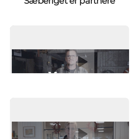
Sæberiget er partnere
Afspil video
Afspil video