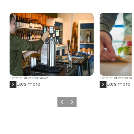
Foto
:
VisitVesterhavet
Foto
:
VisitVesterha
Læs mere
Læs mere
Forrige
Næste