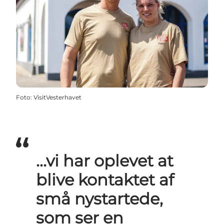
Foto
:
VisitVesterhavet
...vi har oplevet at
blive kontaktet af
små nystartede,
som ser en