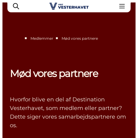
■
■
Medlemmer
Mød vores partnere
Erhverv
Events
Projekter
Mød vores partnere
Medlemskab
Nyheder
Om os
Hvorfor blive en del af Destination
Vesterhavet, som medlem eller partner?
Dette siger vores samarbejdspartnere om
os.