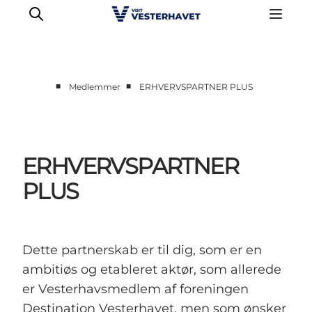
■
■
Medlemmer
ERHVERVSPARTNER PLUS
Erhverv
Events
Projekter
ERHVERVSPARTNER
Medlemskab
PLUS
Nyheder
Om os
Dette partnerskab er til dig, som er en
ambitiøs og etableret aktør, som allerede
er Vesterhavsmedlem af foreningen
Destination Vesterhavet, men som ønsker