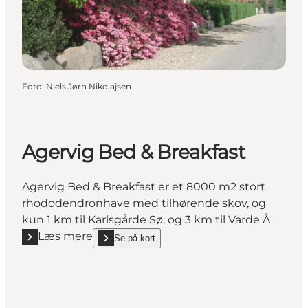
Foto
:
Niels Jørn Nikolajsen
Agervig Bed & Breakfast
Agervig Bed & Breakfast er et 8000 m2 stort
rhododendronhave med tilhørende skov, og
kun 1 km til Karlsgårde Sø, og 3 km til Varde Å.
Læs mere
Se på kort
Læs mere "Agervig Bed & Breakfast"
show Agervig Bed & Breakfast on_map