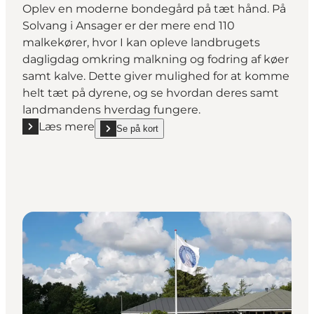
Oplev en moderne bondegård på tæt hånd. På
Solvang i Ansager er der mere end 110
malkekører, hvor I kan opleve landbrugets
dagligdag omkring malkning og fodring af køer
samt kalve. Dette giver mulighed for at komme
helt tæt på dyrene, og se hvordan deres samt
landmandens hverdag fungere.
Læs mere
Se på kort
Læs mere "Solvang Apartments"
show Solvang Apartments on_map