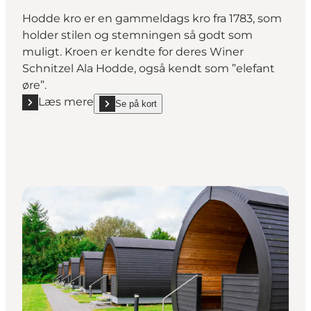
Hodde kro er en gammeldags kro fra 1783, som
holder stilen og stemningen så godt som
muligt. Kroen er kendte for deres Winer
Schnitzel Ala Hodde, også kendt som ”elefant
øre”.
Læs mere
Se på kort
Læs mere "Hodde Kro"
show Hodde Kro on_map