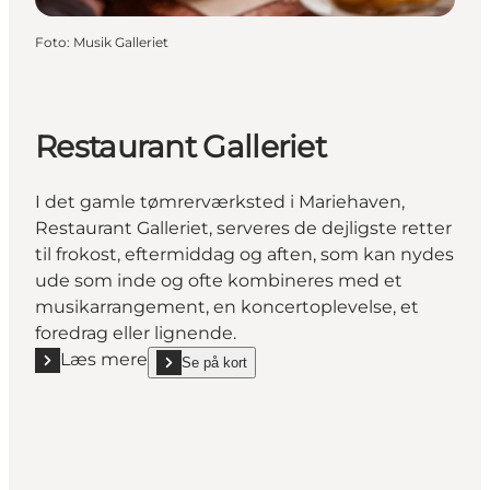
Foto
:
Musik Galleriet
Restaurant Galleriet
I det gamle tømrerværksted i Mariehaven,
Restaurant Galleriet, serveres de dejligste retter
til frokost, eftermiddag og aften, som kan nydes
ude som inde og ofte kombineres med et
musikarrangement, en koncertoplevelse, et
foredrag eller lignende.
Læs mere
Se på kort
Læs mere "Restaurant Galleriet"
show Restaurant Galleriet on_map