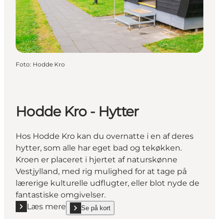
Foto
:
Hodde Kro
Hodde Kro - Hytter
Hos Hodde Kro kan du overnatte i en af deres
hytter, som alle har eget bad og tekøkken.
Kroen er placeret i hjertet af naturskønne
Vestjylland, med rig mulighed for at tage på
lærerige kulturelle udflugter, eller blot nyde de
fantastiske omgivelser.
Læs mere
Se på kort
Læs mere "Hodde Kro - Hytter"
show Hodde Kro - Hytter on_map