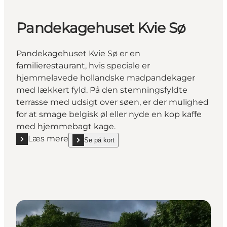
Pandekagehuset Kvie Sø
Pandekagehuset Kvie Sø er en
familierestaurant, hvis speciale er
hjemmelavede hollandske madpandekager
med lækkert fyld. På den stemningsfyldte
terrasse med udsigt over søen, er der mulighed
for at smage belgisk øl eller nyde en kop kaffe
med hjemmebagt kage.
Læs mere
Se på kort
Læs mere "Pandekagehuset Kvie Sø"
show Pandekagehuset Kvie Sø on_map