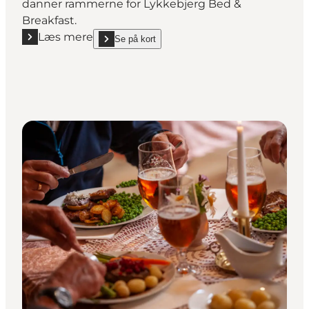
danner rammerne for Lykkebjerg Bed &
Breakfast.
Læs mere
Se på kort
Læs mere "Lykkebjerg Bed & Breakfast"
show Lykkebjerg Bed & Breakfast on_map