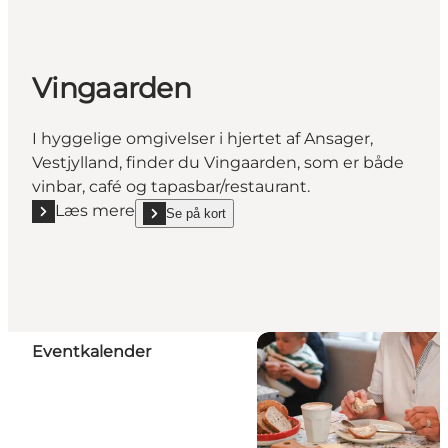
Vingaarden
I hyggelige omgivelser i hjertet af Ansager,
Vestjylland, finder du Vingaarden, som er både
vinbar, café og tapasbar/restaurant.
Læs mere
Se på kort
Læs mere "Vingaarden"
show Vingaarden on_map
Eventkalender