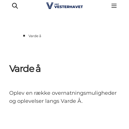
■
Varde å
Det sker
Oplevelser
Vores Byer
Varde å
Mad & Overnatning
Køb billet
Planlæg din ferie
Oplev en række overnatningsmuligheder
og oplevelser langs Varde Å.