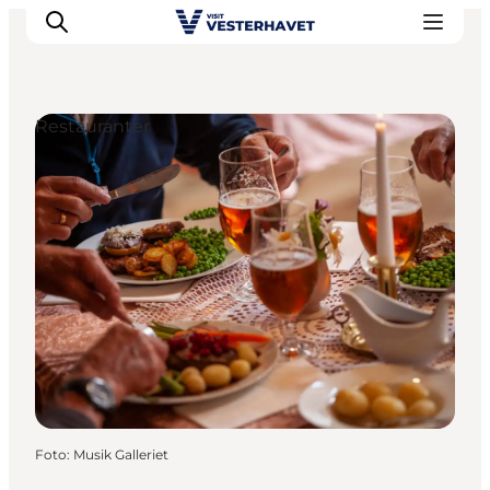
Restauranter
Det sker
Oplevelser
Vores Byer
Mad & Overnatning
Køb billet
Planlæg din ferie
Foto
:
Musik Galleriet