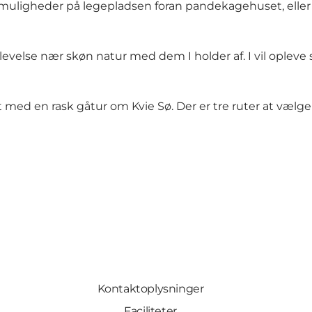
uligheder på legepladsen foran pandekagehuset, eller hv
evelse nær skøn natur med dem I holder af. I vil opleve sm
 med en rask gåtur om Kvie Sø. Der er tre ruter at vælg
Kontaktoplysninger
Faciliteter