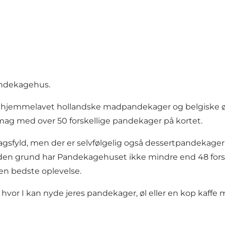
andekagehus.
kre hjemmelavet hollandske madpandekager og belgiske øl
mag med over 50 forskellige pandekager på kortet.
fyld, men der er selvfølgelig også dessertpandekager
den grund har Pandekagehuset ikke mindre end 48 forske
 den bedste oplevelse.
, hvor I kan nyde jeres pandekager, øl eller en kop kaf