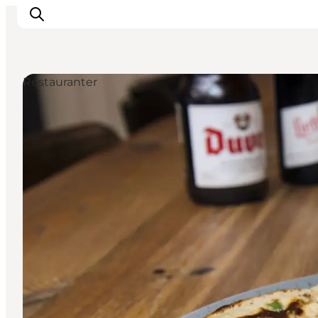
Restauranter
Det sker
Oplevelser
Vores Byer
Mad & Overnatning
Køb billet
Planlæg din ferie