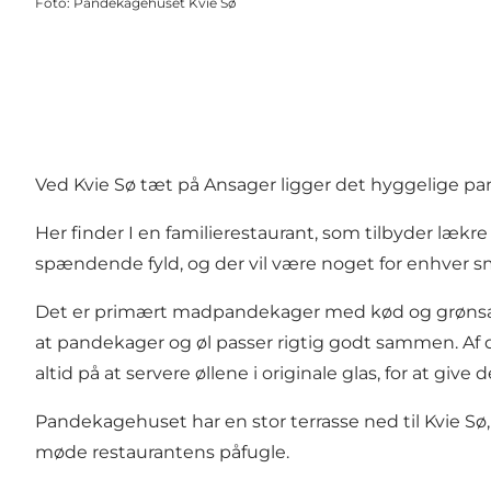
Foto
:
Pandekagehuset Kvie Sø
Ved Kvie Sø tæt på Ansager ligger det hyggelige p
Her finder I en familierestaurant, som tilbyder læ
spændende fyld, og der vil være noget for enhver s
Det er primært madpandekager med kød og grønsags
at pandekager og øl passer rigtig godt sammen. Af 
altid på at servere øllene i originale glas, for at give
Pandekagehuset har en stor terrasse ned til Kvie Sø
møde restaurantens påfugle.