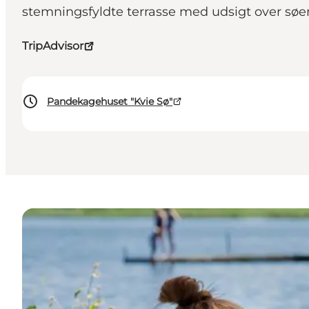
stemningsfyldte terrasse med udsigt over søe
TripAdvisor
Pandekagehuset "Kvie Sø"