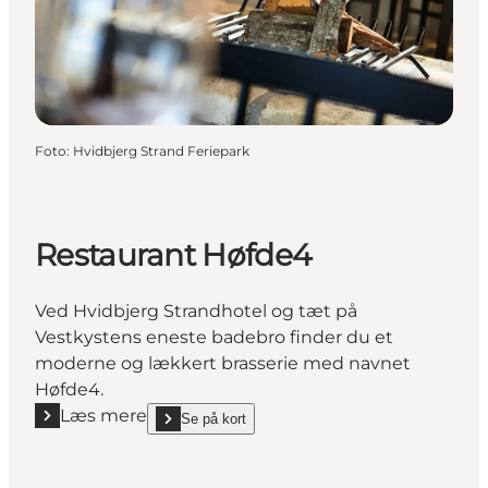
Foto
:
Hvidbjerg Strand Feriepark
Restaurant Høfde4
Ved Hvidbjerg Strandhotel og tæt på
Vestkystens eneste badebro finder du et
moderne og lækkert brasserie med navnet
Høfde4.
Læs mere
Se på kort
Læs mere "Restaurant Høfde4"
show Restaurant Høfde4 on_map