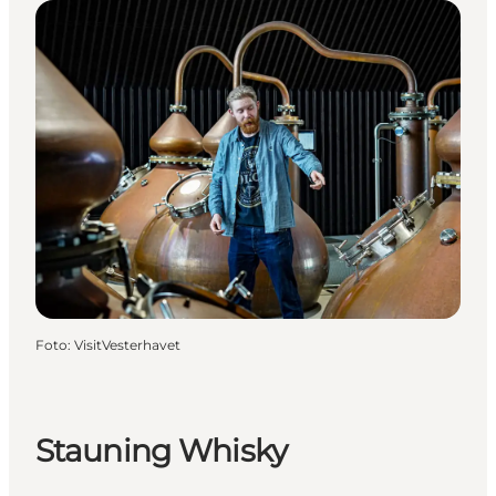
Foto
:
VisitVesterhavet
Stauning Whisky