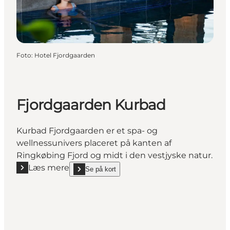
Foto
:
Hotel Fjordgaarden
Fjordgaarden Kurbad
Kurbad Fjordgaarden er et spa- og
wellnessunivers placeret på kanten af
Ringkøbing Fjord og midt i den vestjyske natur.
Læs mere
Se på kort
Læs mere "Fjordgaarden Kurbad"
show Fjordgaarden Kurbad on_map