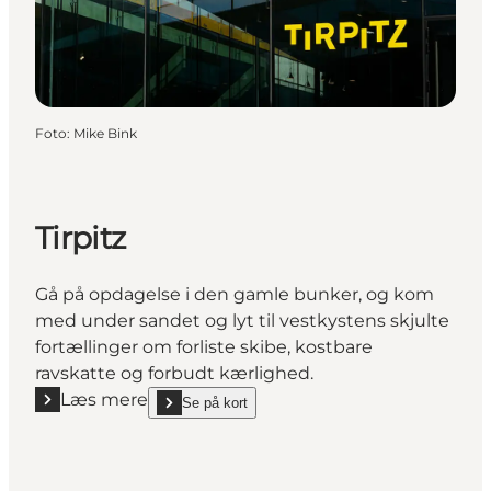
Foto
:
Mike Bink
Tirpitz
Gå på opdagelse i den gamle bunker, og kom
med under sandet og lyt til vestkystens skjulte
fortællinger om forliste skibe, kostbare
ravskatte og forbudt kærlighed.
Læs mere
Se på kort
Læs mere "Tirpitz"
show Tirpitz on_map