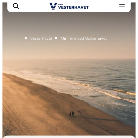
■
■
Vesterhavet
Miniferie ved Vesterhavet
Det sker
Oplevelser
Vores Byer
Mad & Overnatning
Køb billet
Planlæg din ferie