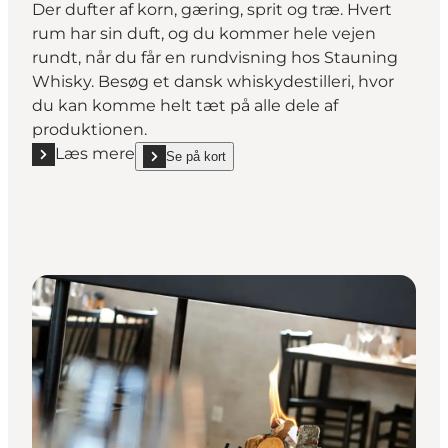
Der dufter af korn, gæring, sprit og træ. Hvert
rum har sin duft, og du kommer hele vejen
rundt, når du får en rundvisning hos Stauning
Whisky. Besøg et dansk whiskydestilleri, hvor
du kan komme helt tæt på alle dele af
produktionen.
Læs mere
Se på kort
Læs mere "Stauning Whisky"
show Stauning Whisky on_map