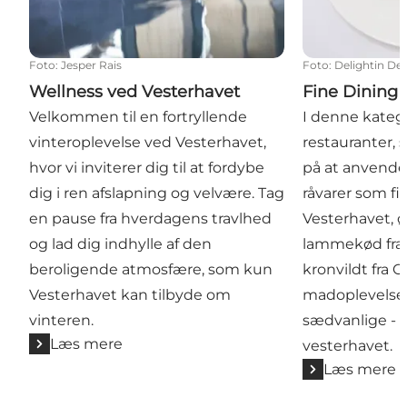
Foto
:
Jesper Rais
Foto
:
Delightin De
Wellness ved Vesterhavet
Fine Dining 
Velkommen til en fortryllende
I denne katego
vinteroplevelse ved Vesterhavet,
restauranter, 
hvor vi inviterer dig til at fordybe
på at anvende 
dig i ren afslapning og velvære. Tag
råvarer som fis
en pause fra hverdagens travlhed
Vesterhavet, ø
og lad dig indhylle af den
lammekød fra 
beroligende atmosfære, som kun
kronvildt fra O
Vesterhavet kan tilbyde om
madoplevelse 
vinteren.
sædvanlige - 
Læs mere
vesterhavet.
Læs mere