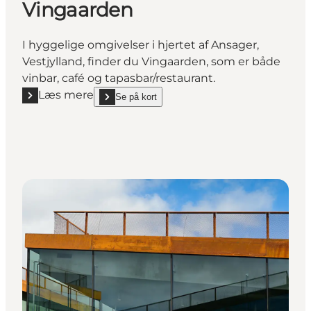
Vingaarden
I hyggelige omgivelser i hjertet af Ansager,
Vestjylland, finder du Vingaarden, som er både
vinbar, café og tapasbar/restaurant.
Læs mere
Se på kort
Læs mere "Vingaarden"
show Vingaarden on_map